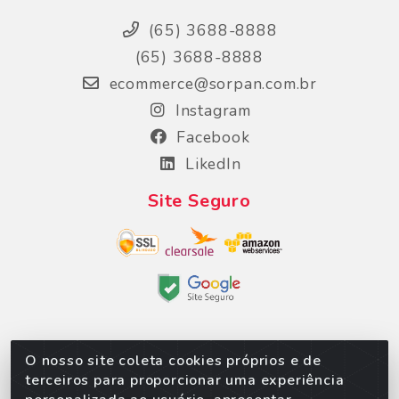
(65) 3688-8888
(65) 3688-8888
ecommerce@sorpan.com.br
Instagram
Facebook
LikedIn
Site Seguro
O nosso site coleta cookies próprios e de
Sorpan - Rodovia dos Imigrantes, Lote 06, São
terceiros para proporcionar uma experiência
Matheus, Várzea Grande/MT – CEP 78152-135 -