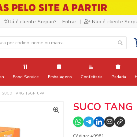
|
Já é cliente Sorpan? - Entrar
Não é cliente Sorp
an
Food Service
Embalagens
Confeitaria
Padaria
SUCO TANG 18GR UVA
SUCO TANG 
Código: 49981