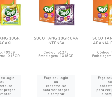
ANG 18GR
SUCO TANG 18GR UVA
SUCO TA
ACAXI
INTENSA
LARANJA 
o: 49969
Código: 51278
Código:
em: 1X18GR
Embalagem: 1X18GR
Embalagem
seu login
Faça seu login
Faça seu
ou
ou
ou
stre-se
cadastre-se
cadast
er preços
para ver preços
para ver
omprar
e comprar
e com