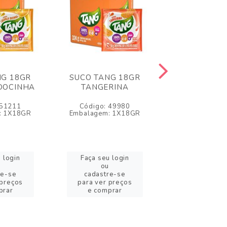
NG 18GR
SUCO TANG 18GR
SUCO TANG
DOCINHA
TANGERINA
MORAN
 51211
Código: 49980
Código: 4
: 1X18GR
Embalagem: 1X18GR
Embalagem: 
 login
Faça seu login
Faça seu l
ou
ou
re-se
cadastre-se
cadastre
 preços
para ver preços
para ver pr
prar
e comprar
e compr