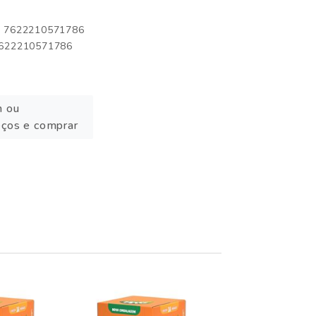
o: 7622210571786
 7622210571786
n ou
eços e comprar