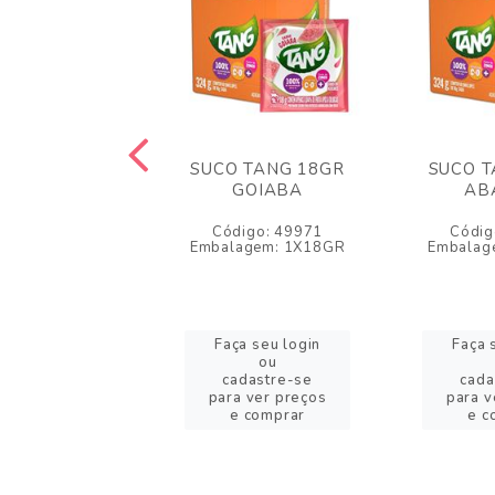
DE MARACUJA
SUCO TANG 18GR
SUCO T
350GR
GOIABA
AB
igo: 55437
Código: 49971
Códig
agem: 1X350GR
Embalagem: 1X18GR
Embalag
a seu login
Faça seu login
Faça 
ou
ou
adastre-se
cadastre-se
cada
a ver preços
para ver preços
para v
e comprar
e comprar
e c