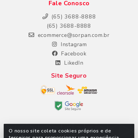
Fale Conosco
(65) 3688-8888
(65) 3688-8888
ecommerce@sorpan.com.br
Instagram
Facebook
LikedIn
Site Seguro
O nosso site coleta cookies próprios e de
Sorpan - Rodovia dos Imigrantes, Lote 06, São
terceiros para proporcionar uma experiência