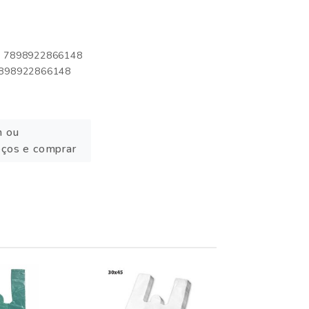
o: 7898922866148
 7898922866148
n ou
eços e comprar