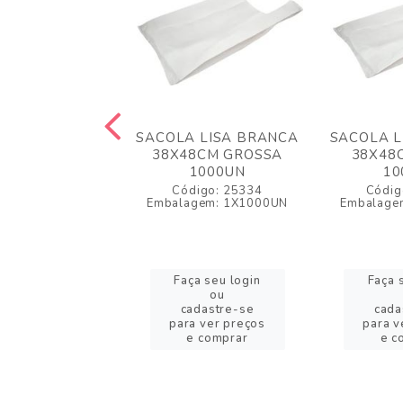
 LISA BRANCA
SACOLA LISA BRANCA
SACOLA L
45CM MEDIA
38X48CM GROSSA
38X48
1000UN
1000UN
10
igo: 12650
Código: 25334
Códig
gem: 1X1000UN
Embalagem: 1X1000UN
Embalage
a seu login
Faça seu login
Faça 
ou
ou
adastre-se
cadastre-se
cada
a ver preços
para ver preços
para v
 comprar
e comprar
e c