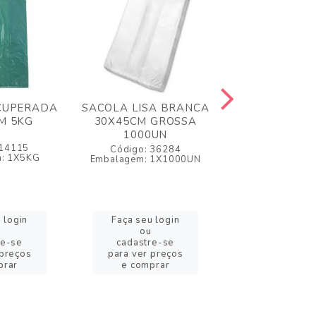
CUPERADA
SACOLA LISA BRANCA
SACOLA LISA
M 5KG
30X45CM GROSSA
30X40CM G
1000UN
1000U
 14115
Código: 36284
Código: 2
: 1X5KG
Embalagem: 1X1000UN
Embalagem: 1
 login
Faça seu login
Faça seu l
ou
ou
re-se
cadastre-se
cadastre-
 preços
para ver preços
para ver pr
prar
e comprar
e compra