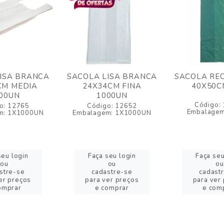
ISA BRANCA
SACOLA LISA BRANCA
SACOLA RE
CM MEDIA
24X34CM FINA
40X50C
00UN
1000UN
Código:
o: 12765
Código: 12652
Embalagem
m: 1X1000UN
Embalagem: 1X1000UN
seu login
Faça seu login
Faça seu
ou
ou
ou
stre-se
cadastre-se
cadast
er preços
para ver preços
para ver
omprar
e comprar
e com