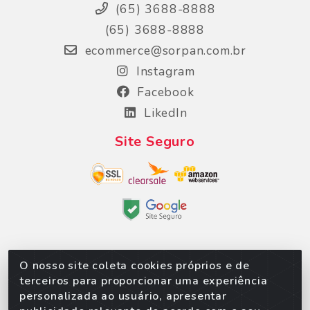
(65) 3688-8888
(65) 3688-8888
ecommerce@sorpan.com.br
Instagram
Facebook
LikedIn
Site Seguro
O nosso site coleta cookies próprios e de
Sorpan - Rodovia dos Imigrantes, Lote 06, São
terceiros para proporcionar uma experiência
Matheus, Várzea Grande/MT – CEP 78152-135 -
personalizada ao usuário, apresentar
CNPJ 02.623.537/0010-24