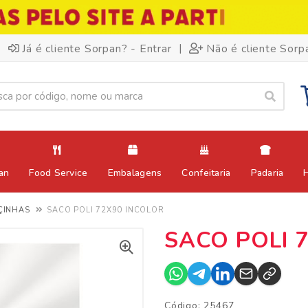
|
Já é cliente Sorpan? - Entrar
Não é cliente Sorp
an
Food Service
Embalagens
Confeitaria
Padaria
ÇINHAS
SACO POLI 72X90 INCOLOR
SACO POLI 
Código: 25467