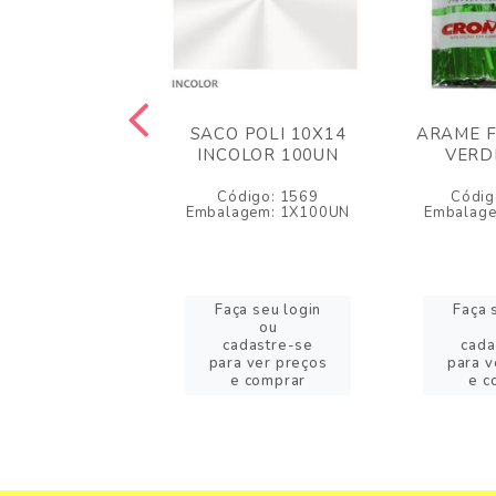
FINHA PLAST.
SACO POLI 10X14
ARAME F
PA ROSA BEBE
INCOLOR 100UN
VERD
10UN
Código: 1569
Códig
igo: 28939
Embalagem: 1X100UN
Embalag
agem: PACOTE
a seu login
Faça seu login
Faça 
ou
ou
adastre-se
cadastre-se
cada
a ver preços
para ver preços
para v
e comprar
e comprar
e c