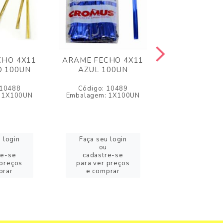
CHO 4X11
ARAME FECHO 4X11
ARAME FECH
 100UN
AZUL 100UN
PINK 10
 10488
Código: 10489
Código: 1
 1X100UN
Embalagem: 1X100UN
Embalagem: 1
 login
Faça seu login
Faça seu l
ou
ou
re-se
cadastre-se
cadastre
 preços
para ver preços
para ver pr
prar
e comprar
e compr