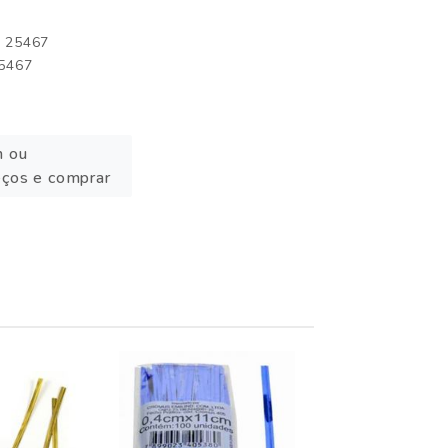
: 25467
25467
n ou
eços e comprar