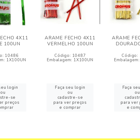
ECHO 4X11
ARAME FECHO 4X11
ARAME FE
E 100UN
VERMELHO 100UN
DOURADO
o: 10486
Código: 10487
Código:
em: 1X100UN
Embalagem: 1X100UN
Embalagem:
seu login
Faça seu login
Faça seu
ou
ou
ou
stre-se
cadastre-se
cadast
er preços
para ver preços
para ver
omprar
e comprar
e com