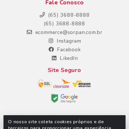
Fale Conosco
(65) 3688-8888
(65) 3688-8888
ecommerce@sorpan.com.br
Instagram
Facebook
LikedIn
Site Seguro
O nosso site coleta cookies próprios e de
Sorpan - Rodovia dos Imigrantes, Lote 06, São
terceiros para proporcionar uma experiência