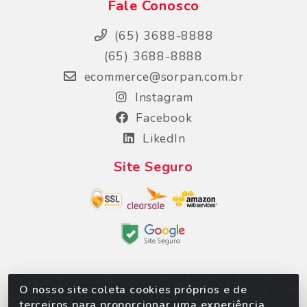
Fale Conosco
(65) 3688-8888
(65) 3688-8888
ecommerce@sorpan.com.br
Instagram
Facebook
LikedIn
Site Seguro
O nosso site coleta cookies próprios e de
Sorpan - Rodovia dos Imigrantes, Lote 06, São
terceiros para proporcionar uma experiência