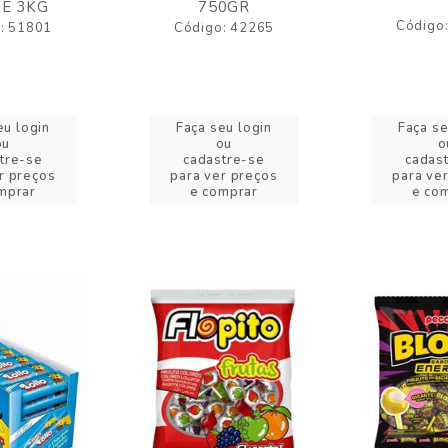
E 3KG
750GR
Código
: 51801
Código: 42265
eu login
Faça seu login
Faça se
ou
ou
o
tre-se
cadastre-se
cadas
r preços
para ver preços
para ve
mprar
e comprar
e co