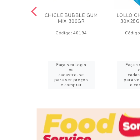
M ARCOR
CHICLE BUBBLE GUM
LOLLO C
BRIGADEIRO
MIX 300GR
30X28G
50GR
Código: 40194
Código
o: 18626
eu login
Faça seu login
Faça s
ou
ou
stre-se
cadastre-se
cadas
er preços
para ver preços
para ve
omprar
e comprar
e co