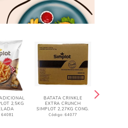
ADICIONAL
BATATA CRINKLE
BATATA 
LOT 2,5KG
EXTRA CRUNCH
SIMPLO
ELADA
SIMPLOT 2,27KG CONG.
CONGE
: 64081
Código: 64077
Código: