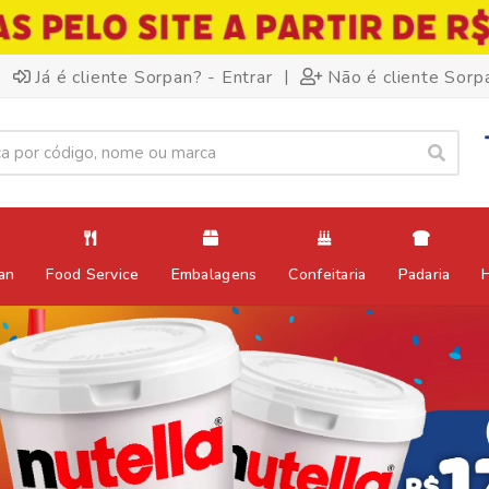
|
Já é cliente Sorpan? - Entrar
Não é cliente Sorp
an
Food Service
Embalagens
Confeitaria
Padaria