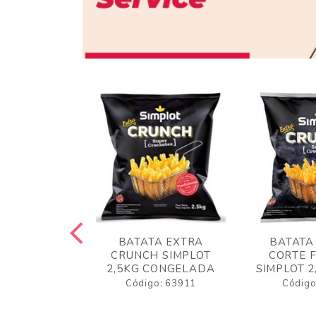
 RUSTICA
BATATA EXTRA
BATATA
LOT 2KG
CRUNCH SIMPLOT
CORTE 
GELADA
2,5KG CONGELADA
SIMPLOT 2
o: 63919
Código: 63911
Código