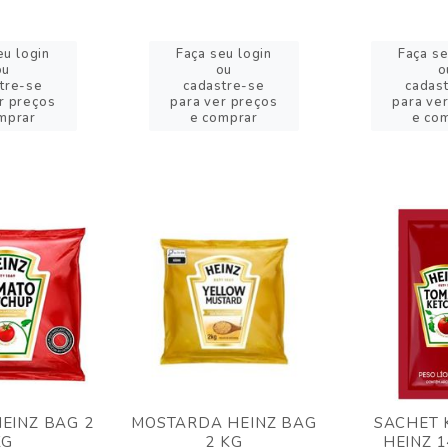
eu login
Faça seu login
Faça se
ou
ou
o
tre-se
cadastre-se
cadas
r preços
para ver preços
para ve
mprar
e comprar
e co
EINZ BAG 2
MOSTARDA HEINZ BAG
SACHET 
KG
2 KG
HEINZ 