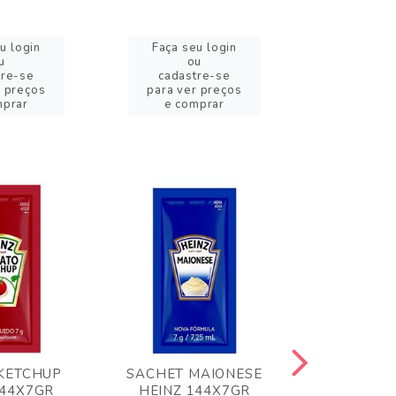
u login
Faça seu login
Faça se
u
ou
o
tre-se
cadastre-se
cadast
r preços
para ver preços
para ver
mprar
e comprar
e com
KETCHUP
SACHET MAIONESE
MILHO VER
144X7GR
HEINZ 144X7GR
1,70