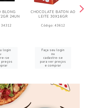
O BLONG
CHOCOLATE BATON AO
CHICLE P
72GR 24UN
LEITE 30X16GR
BABA DE
180
: 34312
Código: 43612
Código:
u login
Faça seu login
Faça se
u
ou
o
tre-se
cadastre-se
cadast
r preços
para ver preços
para ver
mprar
e comprar
e com