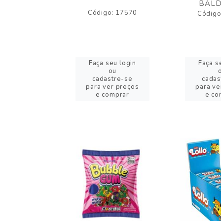
BALD
o: 43005
Código: 17570
Código
eu login
Faça seu login
Faça s
ou
ou
stre-se
cadastre-se
cadas
er preços
para ver preços
para ve
omprar
e comprar
e co