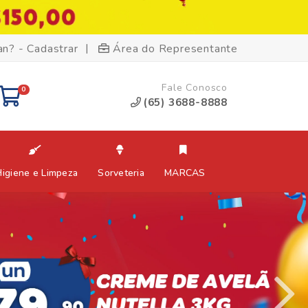
|
an? - Cadastrar
Área do Representante
Fale Conosco
0
(65) 3688-8888
Higiene e Limpeza
Sorveteria
MARCAS