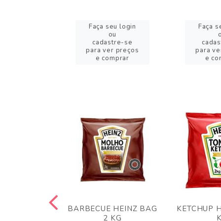
eu login
Faça seu login
Faça s
ou
ou
stre-se
cadastre-se
cadas
er preços
para ver preços
para ve
omprar
e comprar
e co
 PANKO 1KG
BARBECUE HEINZ BAG
KETCHUP H
ARUI
2 KG