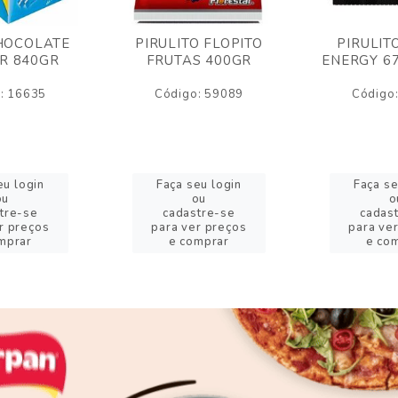
HOCOLATE
PIRULITO FLOPITO
PIRULIT
R 840GR
FRUTAS 400GR
ENERGY 6
: 16635
Código: 59089
Código
eu login
Faça seu login
Faça se
ou
ou
o
tre-se
cadastre-se
cadas
r preços
para ver preços
para ve
mprar
e comprar
e co