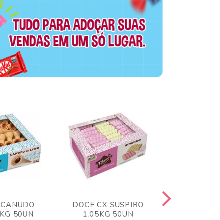
 CANUDO
DOCE CX SUSPIRO
DOCE CX 
6KG 50UN
1,05KG 50UN
VERM 1,8