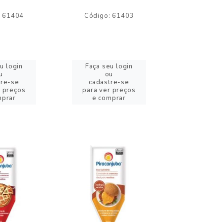
: 61404
Código: 61403
Código:
u login
Faça seu login
Faça se
u
ou
o
tre-se
cadastre-se
cadast
r preços
para ver preços
para ver
mprar
e comprar
e com