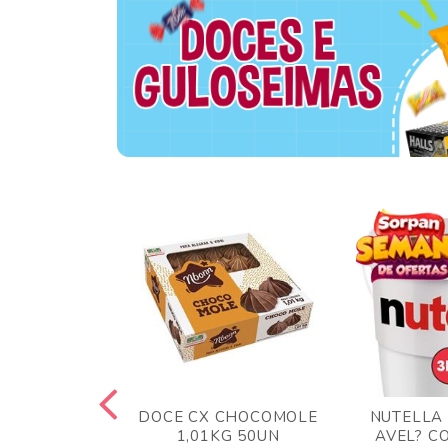
TA AO LEITE
DOCE CX CHOCOMOLE
NUTELLA
 372GR
1,01KG 50UN
AVEL? C