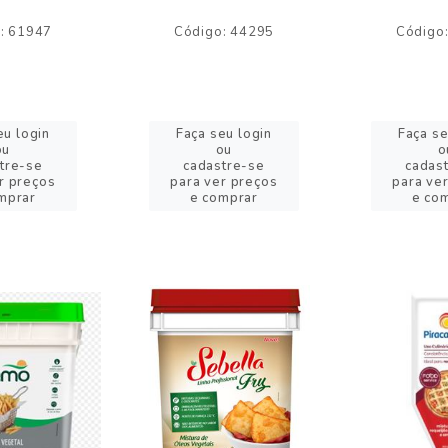
: 61947
Código: 44295
Código
eu login
Faça seu login
Faça se
ou
ou
o
tre-se
cadastre-se
cadas
r preços
para ver preços
para ve
mprar
e comprar
e co