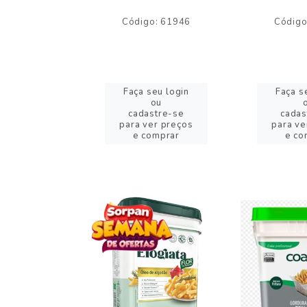
o: 59244
Código: 61946
Código
eu login
Faça seu login
Faça s
ou
ou
stre-se
cadastre-se
cadas
er preços
para ver preços
para ve
omprar
e comprar
e co