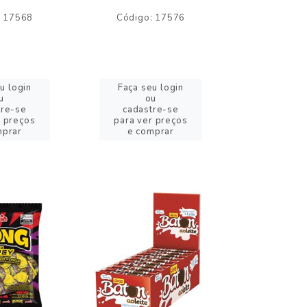
: 17568
Código: 17576
Código:
u login
Faça seu login
Faça se
u
ou
o
tre-se
cadastre-se
cadast
r preços
para ver preços
para ver
mprar
e comprar
e com