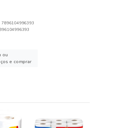
o: 7896104996393
 7896104996393
n ou
eços e comprar