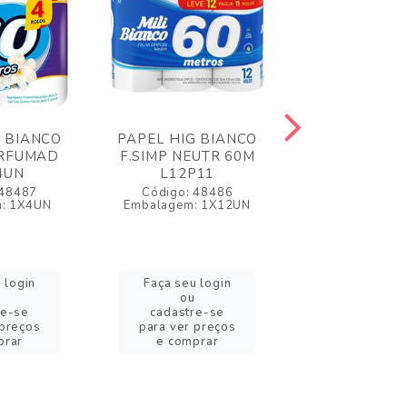
G BIANCO
PAPEL HIG BIANCO
PAPEL HIG 
ERFUMAD
F.SIMP NEUTR 60M
F.SIMP PER
4UN
L12P11
L12P1
 48487
Código: 48486
Código: 4
: 1X4UN
Embalagem: 1X12UN
Embalagem: 
 login
Faça seu login
Faça seu l
ou
ou
re-se
cadastre-se
cadastre-
 preços
para ver preços
para ver pr
prar
e comprar
e compra