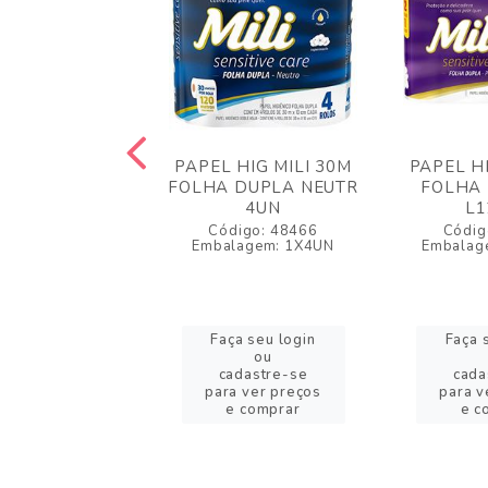
 HIG BIANCO
PAPEL HIG MILI 30M
PAPEL HI
P PERFU 60M
FOLHA DUPLA NEUTR
FOLHA 
L12P11
4UN
L1
igo: 48488
Código: 48466
Códig
agem: 1X12UN
Embalagem: 1X4UN
Embalag
a seu login
Faça seu login
Faça 
ou
ou
adastre-se
cadastre-se
cada
a ver preços
para ver preços
para v
 comprar
e comprar
e c