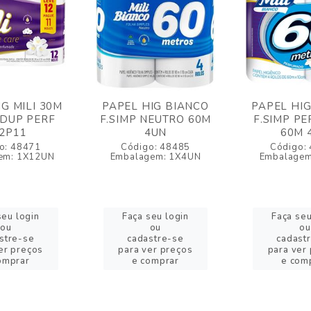
G MILI 30M
PAPEL HIG BIANCO
PAPEL HI
DUP PERF
F.SIMP NEUTRO 60M
F.SIMP P
2P11
4UN
60M 
o: 48471
Código: 48485
Código:
em: 1X12UN
Embalagem: 1X4UN
Embalagem
seu login
Faça seu login
Faça seu
ou
ou
ou
stre-se
cadastre-se
cadast
er preços
para ver preços
para ver
omprar
e comprar
e com