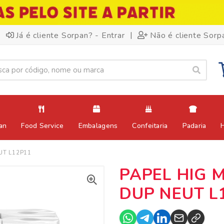
|
Já é cliente Sorpan? - Entrar
Não é cliente Sorp
an
Food Service
Embalagens
Confeitaria
Padaria
UT L12P11
PAPEL HIG M
DUP NEUT L