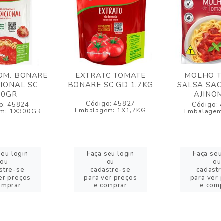
OM. BONARE
EXTRATO TOMATE
MOLHO 
IONAL SC
BONARE SC GD 1,7KG
SALSA SA
00GR
AJINO
Código: 45827
o: 45824
Código:
Embalagem: 1X1,7KG
em: 1X300GR
Embalagem
seu login
Faça seu login
Faça seu
ou
ou
ou
stre-se
cadastre-se
cadast
er preços
para ver preços
para ver
omprar
e comprar
e com