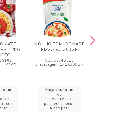
TOMATE
MOLHO TOM. BONARE
MOLHO TOMAT
CHET 2KG
PIZZA SC 300GR
DAJUDA 
MOTO
Código: 45823
Código: 5
 40184
Embalagem: 1X1X300GR
Embalagem: 
: 1X2KG
 login
Faça seu login
Faça seu l
ou
ou
re-se
cadastre-se
cadastre-
 preços
para ver preços
para ver pr
prar
e comprar
e compra