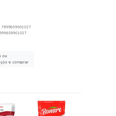
o: 7899659901027
 7899659901027
n ou
eços e comprar