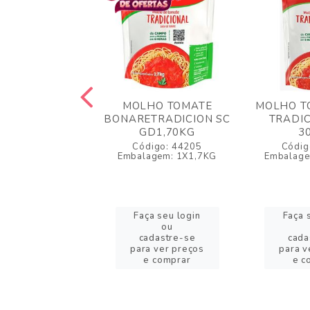
HO TOMATE
MOLHO TOMATE
MOLHO T
COS DAJUDA
BONARETRADICION SC
TRADIC
2KG
GD1,70KG
3
igo: 56454
Código: 44205
Códig
lagem: 1X2KG
Embalagem: 1X1,7KG
Embalag
a seu login
Faça seu login
Faça 
ou
ou
adastre-se
cadastre-se
cada
a ver preços
para ver preços
para v
 comprar
e comprar
e c