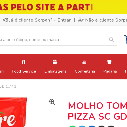
|
Já é cliente Sorpan? - Entrar
Não é cliente Sorp
an
Food Service
Embalagens
Confeitaria
Padaria
GD 1,7KG
MOLHO TOM
PIZZA SC GD