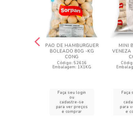
OT DOG MINI
PAO DE HAMBURGUER
MINI 
- CONGELADO
BOLEADO 80G -KG
VENEZA 
CONG
C
igo: 61756
Código: 52616
Códig
agem: 1X1X3KG
Embalagem: 1X1KG
Embala
a seu login
Faça seu login
Faça 
ou
ou
adastre-se
cadastre-se
cada
a ver preços
para ver preços
para v
e comprar
e comprar
e c