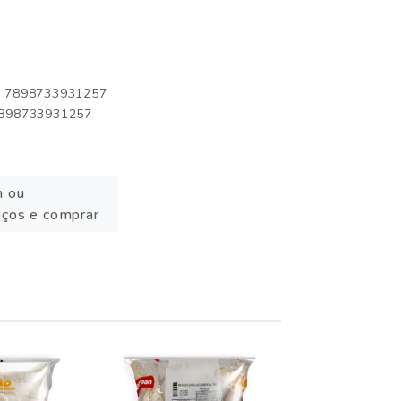
o: 7898733931257
 7898733931257
n ou
eços e comprar