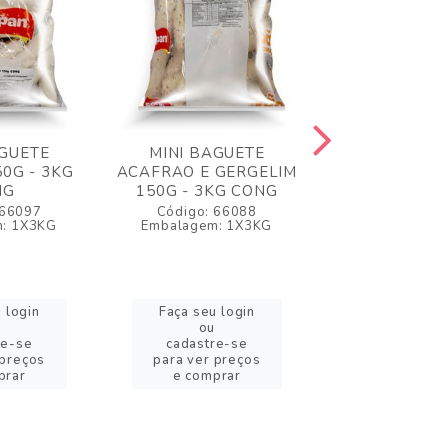
AGUETE
MINI BAGUETE
MINI BAG
50G - 3KG
ACAFRAO E GERGELIM
ITALIANO 150
NG
150G - 3KG CONG
CONG
 66097
Código: 66088
Código: 6
: 1X3KG
Embalagem: 1X3KG
Embalagem: 
 login
Faça seu login
Faça seu l
ou
ou
re-se
cadastre-se
cadastre
 preços
para ver preços
para ver pr
prar
e comprar
e compr