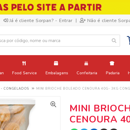
|
Já é cliente Sorpan? - Entrar
Não é cliente Sorp
an
Food Service
Embalagens
Confeitaria
Padaria
 - CONGELADOS
MINI BRIOCHE BOLEADO CENOURA 40G- 3KG CON
MINI BRIOC
CENOURA 40