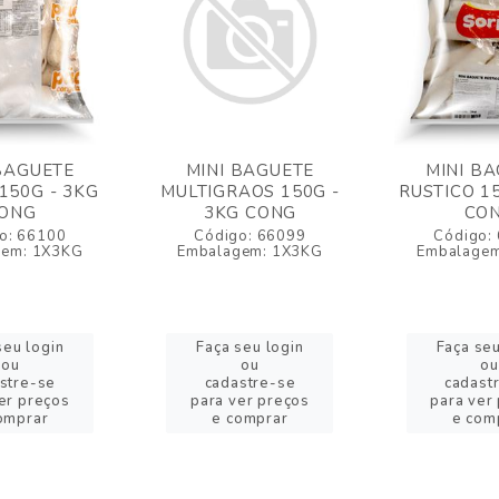
BAGUETE
MINI BAGUETE
MINI B
150G - 3KG
MULTIGRAOS 150G -
RUSTICO 1
ONG
3KG CONG
CO
o: 66100
Código: 66099
Código:
gem: 1X3KG
Embalagem: 1X3KG
Embalagem
seu login
Faça seu login
Faça seu
ou
ou
ou
stre-se
cadastre-se
cadast
er preços
para ver preços
para ver
omprar
e comprar
e com