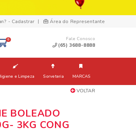
|
an? - Cadastrar
Área do Representante
Fale Conosco
0
(65) 3688-8888
Higiene e Limpeza
Sorveteria
MARCAS
VOLTAR
G
HE BOLEADO
G- 3KG CONG