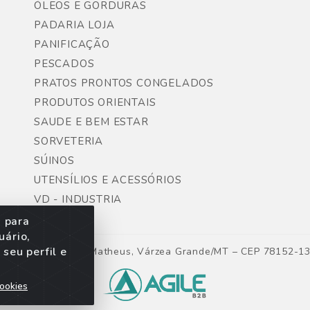
ÓLEOS E GORDURAS
PADARIA LOJA
PANIFICAÇÃO
PESCADOS
PRATOS PRONTOS CONGELADOS
PRODUTOS ORIENTAIS
SAUDE E BEM ESTAR
SORVETERIA
SÚINOS
UTENSÍLIOS E ACESSÓRIOS
VD - INDUSTRIA
s para
uário,
seu perfil e
ntes, Lote 06, São Matheus, Várzea Grande/MT – CEP 78152-1
ookies