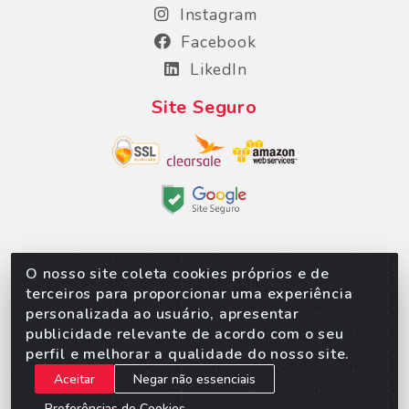
Instagram
Facebook
LikedIn
Site Seguro
O nosso site coleta cookies próprios e de
Sorpan - Rodovia dos Imigrantes, Lote 06, São
terceiros para proporcionar uma experiência
Matheus, Várzea Grande/MT – CEP 78152-135 - CNPJ
personalizada ao usuário, apresentar
02.623.537/0010-24
publicidade relevante de acordo com o seu
perfil e melhorar a qualidade do nosso site.
Aceitar
Negar não essenciais
Preferências de Cookies