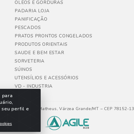
ÓLEOS E GORDURAS
PADARIA LOJA
PANIFICAÇÃO
PESCADOS
PRATOS PRONTOS CONGELADOS
PRODUTOS ORIENTAIS
SAUDE E BEM ESTAR
SORVETERIA
SÚINOS
UTENSÍLIOS E ACESSÓRIOS
VD - INDUSTRIA
s para
uário,
seu perfil e
ntes, Lote 06, São Matheus, Várzea Grande/MT – CEP 78152-1
ookies