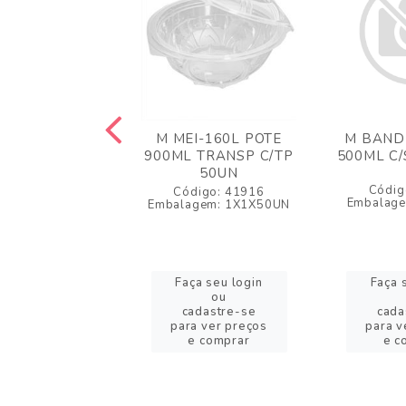
ND MPPS-215
M MEI-160L POTE
M BAND
 C/SELO 100UN
900ML TRANSP C/TP
500ML C/
50UN
igo: 61329
Códig
Código: 41916
agem: 1X100UN
Embalag
Embalagem: 1X1X50UN
a seu login
Faça seu login
Faça 
ou
ou
adastre-se
cadastre-se
cada
a ver preços
para ver preços
para v
 comprar
e comprar
e c