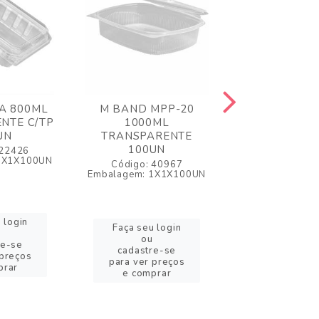
5A 800ML
M BAND MPP-20
M BAND MP
NTE C/TP
1000ML
500ML
UN
TRANSPARENTE
TRANSPAR
100UN
100UN
 22426
1X1X100UN
Código: 40967
Código: 4
Embalagem: 1X1X100UN
Embalagem: 1X
 login
Faça seu login
Faça seu l
ou
ou
re-se
cadastre-se
cadastre-
 preços
para ver preços
para ver pr
prar
e comprar
e compra