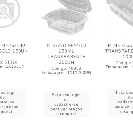
 MPPS-140
M BAND MPP-10
M MEI-16
SELO 150UN
150ML
TRANSPARE
TRANSPARENTE
100
200UN
o: 61326
Código:
em: 1X150UN
Embalagem: 
Código: 40968
Embalagem: 1X1X200UN
seu login
Faça seu
Faça seu login
ou
ou
ou
stre-se
cadast
cadastre-se
er preços
para ver
para ver preços
omprar
e com
e comprar