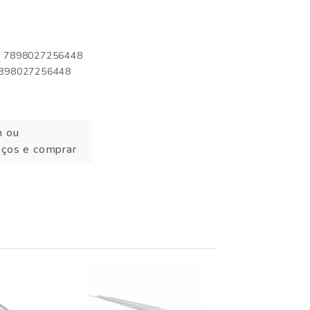
o: 7898027256448
 7898027256448
n ou
eços e comprar