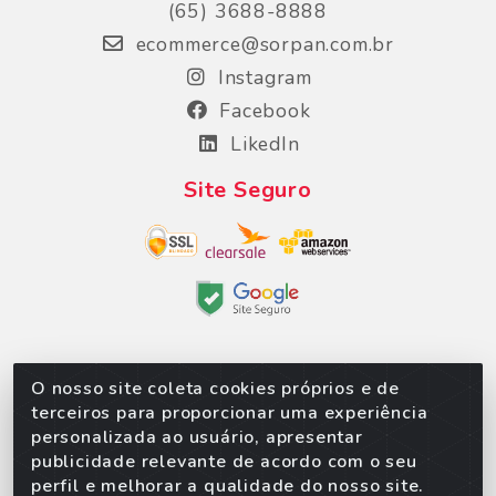
(65) 3688-8888
ecommerce@sorpan.com.br
Instagram
Facebook
LikedIn
Site Seguro
O nosso site coleta cookies próprios e de
Sorpan - Rodovia dos Imigrantes, Lote 06, São
terceiros para proporcionar uma experiência
Matheus, Várzea Grande/MT – CEP 78152-135 -
personalizada ao usuário, apresentar
CNPJ 02.623.537/0010-24
publicidade relevante de acordo com o seu
perfil e melhorar a qualidade do nosso site.