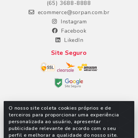
(65) 3688-8888
ecommerce@sorpan.com.br
Instagram
Facebook
LikedIn
Site Seguro
O nosso site coleta cookies próprios e de
Sorpan - Rodovia dos Imigrantes, Lote 06, São
terceiros para proporcionar uma experiência
Matheus, Várzea Grande/MT – CEP 78152-135 -
personalizada ao usuário, apresentar
CNPJ 02.623.537/0010-24
publicidade relevante de acordo com o seu
perfil e melhorar a qualidade do nosso site.