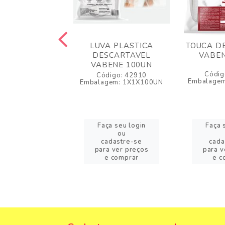
TRILICA PRETA
LUVA PLASTICA
TOUCA D
K G 100UN
DESCARTAVEL
VABEN
VABENE 100UN
igo: 64115
Códig
Código: 42910
agem: 1X100UN
Embalage
Embalagem: 1X1X100UN
a seu login
Faça seu login
Faça 
ou
ou
adastre-se
cadastre-se
cada
a ver preços
para ver preços
para v
e comprar
e comprar
e c