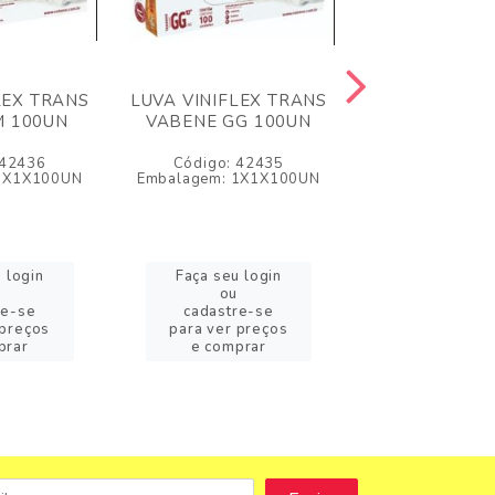
LEX TRANS
LUVA VINIFLEX TRANS
TOUCA DESCA
M 100UN
VABENE GG 100UN
DERMA PLUS
 42436
Código: 42435
Código: 2
1X1X100UN
Embalagem: 1X1X100UN
Embalagem: 1X
 login
Faça seu login
Faça seu l
ou
ou
re-se
cadastre-se
cadastre
 preços
para ver preços
para ver pr
prar
e comprar
e compr