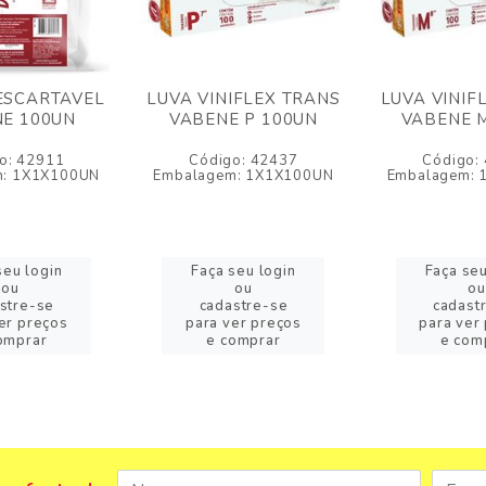
ESCARTAVEL
LUVA VINIFLEX TRANS
LUVA VINIF
E 100UN
VABENE P 100UN
VABENE 
o: 42911
Código: 42437
Código:
m: 1X1X100UN
Embalagem: 1X1X100UN
Embalagem: 
seu login
Faça seu login
Faça seu
ou
ou
ou
stre-se
cadastre-se
cadast
er preços
para ver preços
para ver
omprar
e comprar
e com