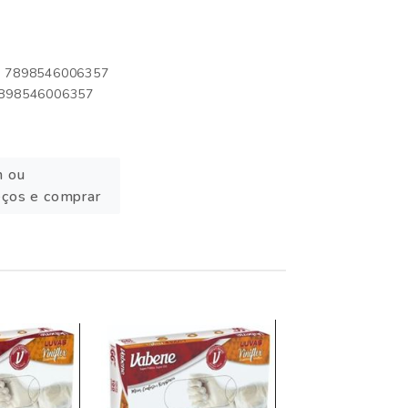
o: 7898546006357
 7898546006357
n ou
eços e comprar