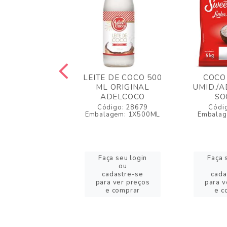
RALADO MAIS
LEITE DE COCO 500
COCO
CO 100 GR
ML ORIGINAL
UMID./A
ADELCOCO
SO
igo: 51259
Código: 28679
Códi
gem: 1X100 GR
Embalagem: 1X500ML
Embalag
a seu login
Faça seu login
Faça 
ou
ou
adastre-se
cadastre-se
cada
a ver preços
para ver preços
para v
e comprar
e comprar
e c