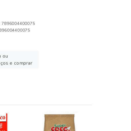
o: 7896004400075
 7896004400075
n ou
eços e comprar