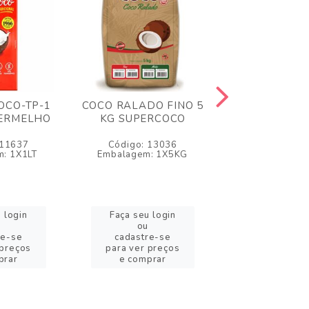
COCO-TP-1
COCO RALADO FINO 5
LEITE DE CO
VERMELHO
KG SUPERCOCO
ML ORIGI
ADELCO
 11637
Código: 13036
Código: 2
: 1X1LT
Embalagem: 1X5KG
Embalagem: 1
 login
Faça seu login
Faça seu l
ou
ou
re-se
cadastre-se
cadastre
 preços
para ver preços
para ver pr
prar
e comprar
e compr