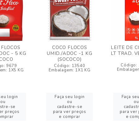
 FLOCOS
COCO FLOCOS
LEITE DE 
DOC - 5 KG
UMID./ADOC -1 KG
LT TRAD. 
COCO
(SOCOCO)
Código:
go: 9679
Código: 13540
Embalagem
em: 1X5 KG
Embalagem: 1X1 KG
seu login
Faça seu login
Faça seu
ou
ou
ou
stre-se
cadastre-se
cadast
er preços
para ver preços
para ver
omprar
e comprar
e com