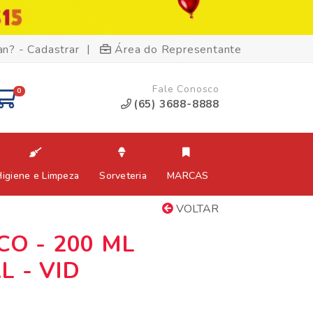
|
an? - Cadastrar
Área do Representante
Fale Conosco
0
(65) 3688-8888
Higiene e Limpeza
Sorveteria
MARCAS
VOLTAR
CO - 200 ML
L - VID