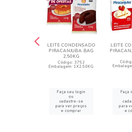
 CONDENSADO
LEITE CONDENSADO
LEITE C
C Z LACTOSE
PIRACANJUBA BAG
PIRACAN
395G
2,50KG
Códig
igo: 57817
Código: 3752
Embalag
agem: 1X395GR
Embalagem: 1X2,50KG
a seu login
Faça seu login
Faça 
ou
ou
adastre-se
cadastre-se
cada
a ver preços
para ver preços
para v
 comprar
e comprar
e c