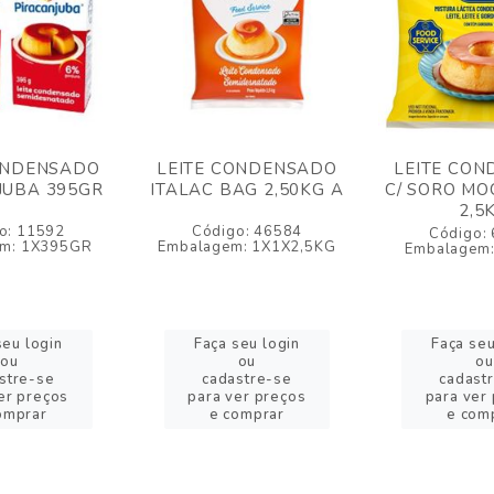
ONDENSADO
LEITE CONDENSADO
LEITE CO
JUBA 395GR
ITALAC BAG 2,50KG A
C/ SORO M
2,5
o: 11592
Código: 46584
Código:
em: 1X395GR
Embalagem: 1X1X2,5KG
Embalagem:
seu login
Faça seu login
Faça seu
ou
ou
ou
stre-se
cadastre-se
cadast
er preços
para ver preços
para ver
omprar
e comprar
e com