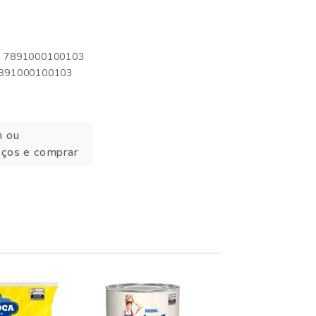
o: 7891000100103
 7891000100103
n ou
eços e comprar