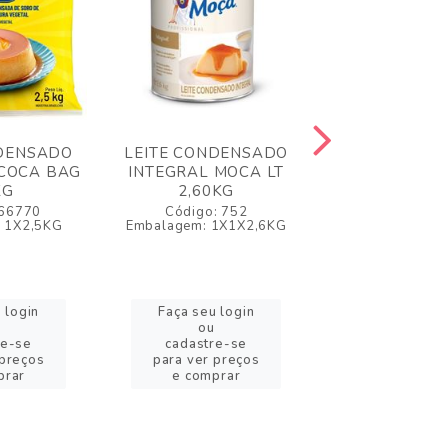
NDENSADO
LEITE CONDENSADO
LEITE COND
OCOCA BAG
INTEGRAL MOCA LT
TRIANGULO B
KG
2,60KG
KG
 66770
Código: 752
Código: 4
 1X2,5KG
Embalagem: 1X1X2,6KG
Embalagem: 1
 login
Faça seu login
Faça seu l
ou
ou
re-se
cadastre-se
cadastre-
 preços
para ver preços
para ver pr
prar
e comprar
e compra