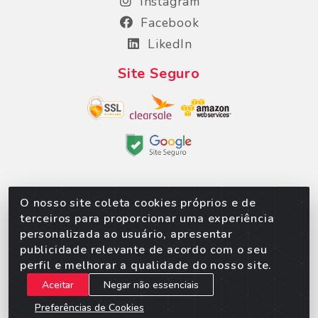
Instagram
Facebook
LikedIn
Site Seguro
O nosso site coleta cookies próprios e de
Sorpan - Rodovia dos Imigrantes, Lote 06, São
terceiros para proporcionar uma experiência
Matheus, Várzea Grande/MT – CEP 78152-135 - CNPJ
personalizada ao usuário, apresentar
02.623.537/0010-24
publicidade relevante de acordo com o seu
perfil e melhorar a qualidade do nosso site.
Aceitar
Negar não essenciais
Preferências de Cookies