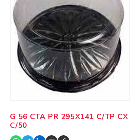
G 56 CTA PR 295X141 C/TP CX
C/50