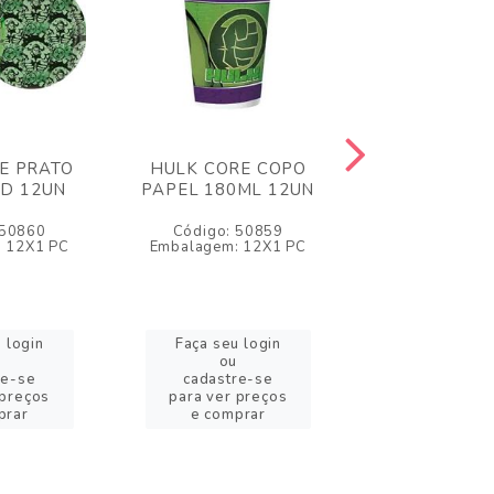
E PRATO
HULK CORE COPO
FROZEN DI
ED 12UN
PAPEL 180ML 12UN
PAINEL D
126X88
 50860
Código: 50859
Código: 5
 12X1 PC
Embalagem: 12X1 PC
Embalagem: 
 login
Faça seu login
Faça seu l
ou
ou
re-se
cadastre-se
cadastre
 preços
para ver preços
para ver pr
prar
e comprar
e compr