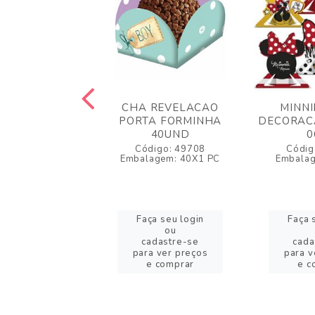
 REVELACAO
CHA REVELACAO
MINNI
IMPRESSO N.09
PORTA FORMINHA
DECORAC
25UN
40UND
0
igo: 49592
Código: 49708
Códig
agem: 12X1 PC
Embalagem: 40X1 PC
Embala
a seu login
Faça seu login
Faça 
ou
ou
adastre-se
cadastre-se
cada
a ver preços
para ver preços
para v
e comprar
e comprar
e c