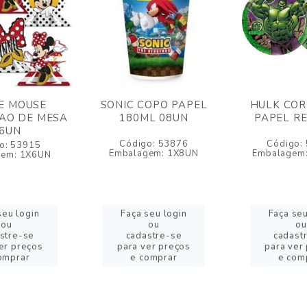
E MOUSE
SONIC COPO PAPEL
HULK COR
AO DE MESA
180ML 08UN
PAPEL R
6UN
Código: 53876
Código:
o: 53915
Embalagem: 1X8UN
Embalagem:
gem: 1X6UN
seu login
Faça seu login
Faça seu
ou
ou
ou
stre-se
cadastre-se
cadast
er preços
para ver preços
para ver
omprar
e comprar
e com