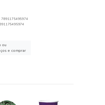
o: 7891175495974
 7891175495974
n ou
eços e comprar