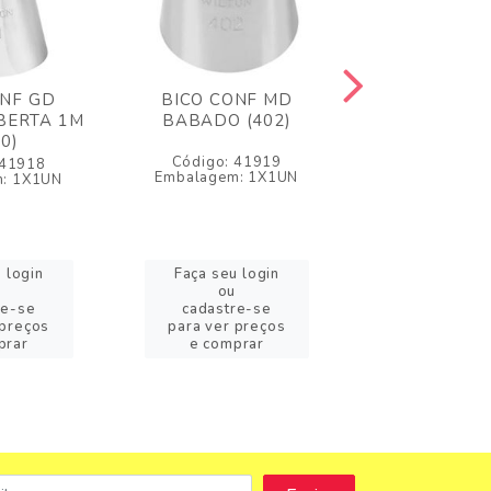
ONF GD
BICO CONF MD
BICO CONF G
BERTA 1M
BABADO (402)
PITANGA 2D 
10)
Código: 41919
Código: 4
 41918
Embalagem: 1X1UN
Embalagem: 
: 1X1UN
 login
Faça seu login
Faça seu l
ou
ou
re-se
cadastre-se
cadastre
 preços
para ver preços
para ver pr
prar
e comprar
e compr