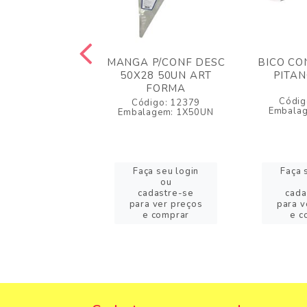
O CONF PQ
MANGA P/CONF DESC
BICO CO
HAS (352)
50X28 50UN ART
PITAN
FORMA
igo: 41937
Códig
Código: 12379
lagem: 1X1UN
Embala
Embalagem: 1X50UN
a seu login
Faça seu login
Faça 
ou
ou
adastre-se
cadastre-se
cada
a ver preços
para ver preços
para v
e comprar
e comprar
e c