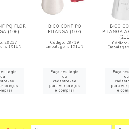
NF PQ FLOR
BICO CONF PQ
BICO C
GA (106)
PITANGA (107)
PITANGA A
(21
o: 29237
Código: 29719
Código:
gem: 1X1UN
Embalagem: 1X1UN
Embalagem
seu login
Faça seu login
Faça seu
ou
ou
ou
stre-se
cadastre-se
cadast
er preços
para ver preços
para ver
omprar
e comprar
e com