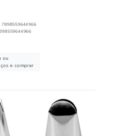
o: 7898559644966
 7898559644966
n ou
eços e comprar