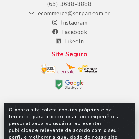
(65) 3688-8888
ecommerce@sorpan.com.br
Instagram
Facebook
LikedIn
Site Seguro
O nosso site coleta cookies próprios e de
Sorpan - Rodovia dos Imigrantes, Lote 06, São
terceiros para proporcionar uma experiência
Matheus, Várzea Grande/MT – CEP 78152-135 -
personalizada ao usuário, apresentar
CNPJ 02.623.537/0010-24
publicidade relevante de acordo com o seu
perfil e melhorar a qualidade do nosso site.