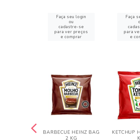
eu login
Faça seu login
Faça s
ou
ou
stre-se
cadastre-se
cadas
er preços
para ver preços
para ve
omprar
e comprar
e co
 PANKO 1KG
BARBECUE HEINZ BAG
KETCHUP H
ARUI
2 KG