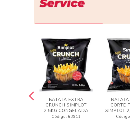
 RUSTICA
BATATA EXTRA
BATATA
LOT 2KG
CRUNCH SIMPLOT
CORTE 
GELADA
2,5KG CONGELADA
SIMPLOT 2
o: 63919
Código: 63911
Código