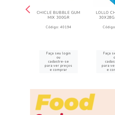
M ARCOR
CHICLE BUBBLE GUM
LOLLO C
BRIGADEIRO
MIX 300GR
30X28G
50GR
Código: 40194
Código
o: 18626
eu login
Faça seu login
Faça s
ou
ou
stre-se
cadastre-se
cadas
er preços
para ver preços
para ve
omprar
e comprar
e co