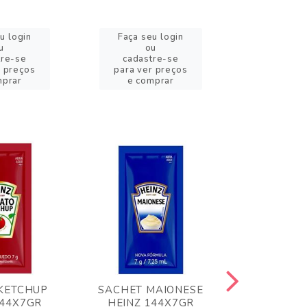
u login
Faça seu login
Faça se
u
ou
o
tre-se
cadastre-se
cadast
r preços
para ver preços
para ver
mprar
e comprar
e com
KETCHUP
SACHET MAIONESE
MILHO VER
144X7GR
HEINZ 144X7GR
1,70