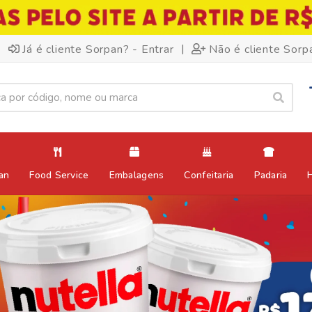
|
Já é cliente Sorpan? - Entrar
Não é cliente Sorp
an
Food Service
Embalagens
Confeitaria
Padaria