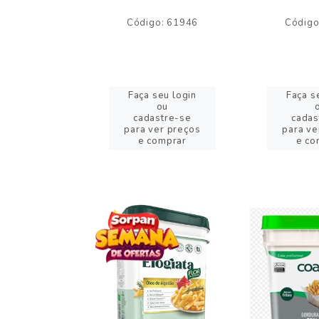
o: 59244
Código: 61946
Código
eu login
Faça seu login
Faça s
ou
ou
stre-se
cadastre-se
cadas
er preços
para ver preços
para ve
omprar
e comprar
e co