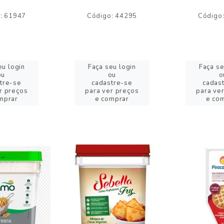
: 61947
Código: 44295
Código
eu login
Faça seu login
Faça se
ou
ou
o
tre-se
cadastre-se
cadas
r preços
para ver preços
para ve
mprar
e comprar
e co