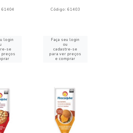
: 61404
Código: 61403
Código:
u login
Faça seu login
Faça se
u
ou
o
tre-se
cadastre-se
cadast
r preços
para ver preços
para ver
mprar
e comprar
e com