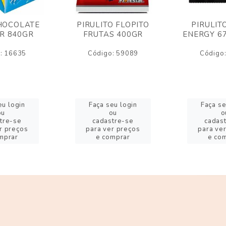
HOCOLATE
PIRULITO FLOPITO
PIRULIT
R 840GR
FRUTAS 400GR
ENERGY 6
: 16635
Código: 59089
Código
eu login
Faça seu login
Faça se
ou
ou
o
tre-se
cadastre-se
cadas
r preços
para ver preços
para ve
mprar
e comprar
e co