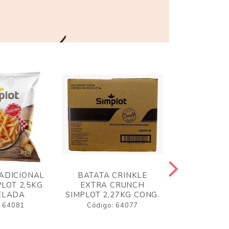
ADICIONAL
BATATA CRINKLE
BATATA 
LOT 2,5KG
EXTRA CRUNCH
SIMPLO
ELADA
SIMPLOT 2,27KG CONG.
CONGE
: 64081
Código: 64077
Código: