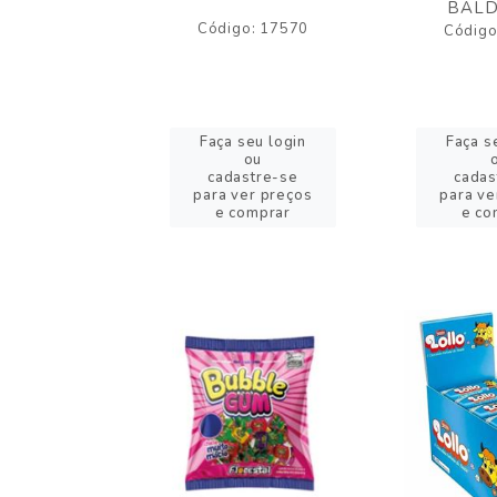
BALD
o: 17530
Código: 17570
Código
eu login
Faça seu login
Faça s
ou
ou
stre-se
cadastre-se
cadas
er preços
para ver preços
para ve
omprar
e comprar
e co