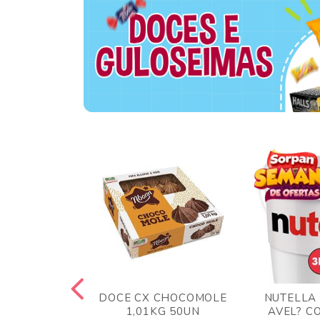
 BLONG UVA
DOCE CX CHOCOMOLE
NUTELLA
R 24UN
1,01KG 50UN
AVEL? C