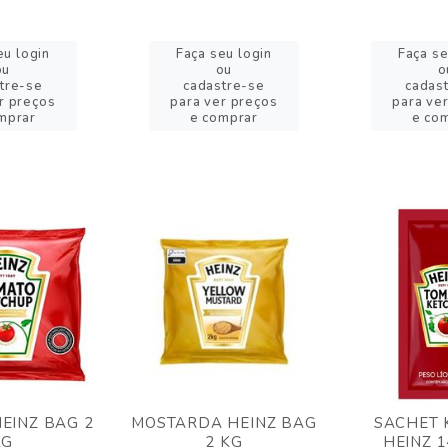
eu login
Faça seu login
Faça se
ou
ou
o
tre-se
cadastre-se
cadas
r preços
para ver preços
para ve
mprar
e comprar
e co
EINZ BAG 2
MOSTARDA HEINZ BAG
SACHET 
KG
2 KG
HEINZ 