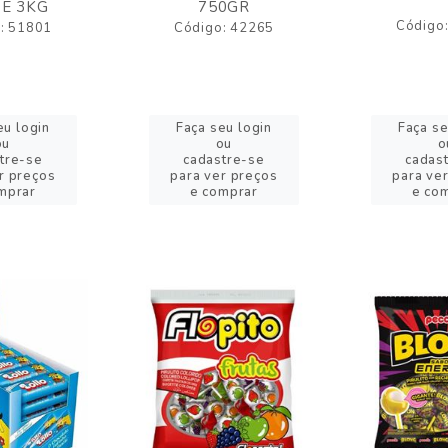
E 3KG
750GR
Código
: 51801
Código: 42265
eu login
Faça seu login
Faça se
ou
ou
o
tre-se
cadastre-se
cadas
r preços
para ver preços
para ve
mprar
e comprar
e co