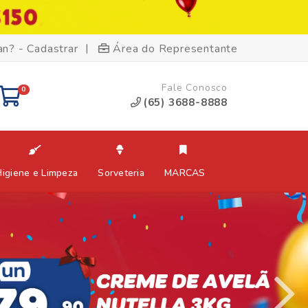
|
an? - Cadastrar
Área do Representante
Fale Conosco
0
(65) 3688-8888
Higiene e Limpeza
Sorveteria
MARCAS