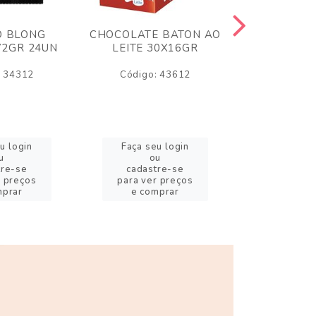
O BLONG
CHOCOLATE BATON AO
CHICLE P
72GR 24UN
LEITE 30X16GR
BABA DE
180
: 34312
Código: 43612
Código:
u login
Faça seu login
Faça se
u
ou
o
tre-se
cadastre-se
cadast
r preços
para ver preços
para ver
mprar
e comprar
e com