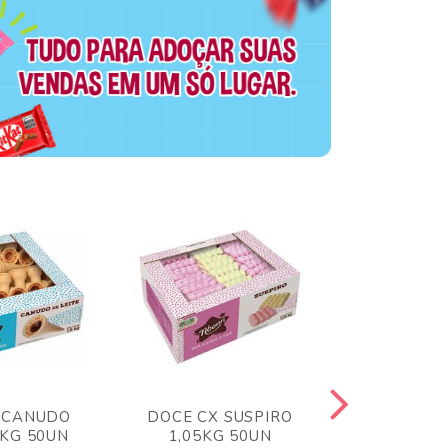
 CANUDO
DOCE CX SUSPIRO
DOCE CX 
6KG 50UN
1,05KG 50UN
VERM 1,8