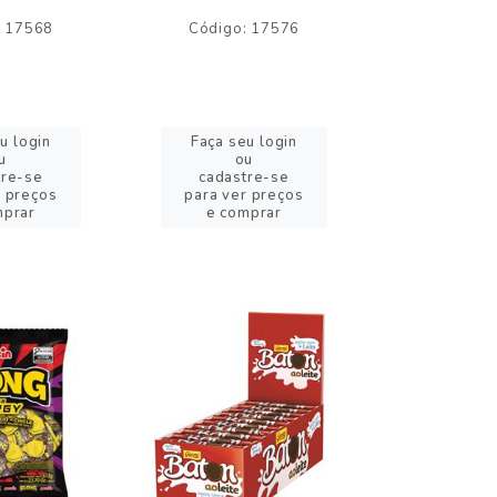
: 17568
Código: 17576
Código:
u login
Faça seu login
Faça se
u
ou
o
tre-se
cadastre-se
cadast
r preços
para ver preços
para ver
mprar
e comprar
e com