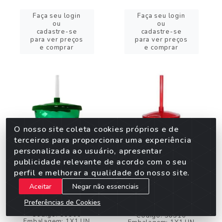
Faça seu login
Faça seu login
ou
ou
cadastre-se
cadastre-se
para ver preços
para ver preços
e comprar
e comprar
O nosso site coleta cookies próprios e de
terceiros para proporcionar uma experiência
personalizada ao usuário, apresentar
publicidade relevante de acordo com o seu
perfil e melhorar a qualidade do nosso site.
COPO C/CANUDO
COPO C/CANUDO
Aceitar
Negar não essenciais
TWISTER 300ML VERDE
TWISTER 300ML
Preferências de Cookies
VERMELHO
Código: 36509
Código: 36510
Embalagem: 1X1 UN