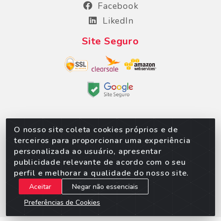
Facebook
LikedIn
Site Seguro
O nosso site coleta cookies próprios e de
Sorpan - Rodovia dos Imigrantes, Lote 06, São
terceiros para proporcionar uma experiência
Matheus, Várzea Grande/MT – CEP 78152-135 -
personalizada ao usuário, apresentar
CNPJ 02.623.537/0010-24
publicidade relevante de acordo com o seu
perfil e melhorar a qualidade do nosso site.
Aceitar
Negar não essenciais
Preferências de Cookies