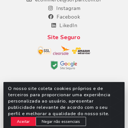
Instagram
Facebook
LikedIn
Site Seguro
O nosso site coleta cookies próprios e de
Sorpan - Rodovia dos Imigrantes, Lote 06, São
terceiros para proporcionar uma experiência
Matheus, Várzea Grande/MT – CEP 78152-135 -
personalizada ao usuário, apresentar
CNPJ 02.623.537/0010-24
publicidade relevante de acordo com o seu
perfil e melhorar a qualidade do nosso site.
Aceitar
Negar não essenciais