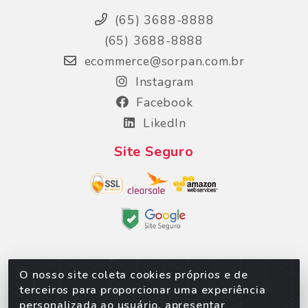
(65) 3688-8888
(65) 3688-8888
ecommerce@sorpan.com.br
Instagram
Facebook
LikedIn
Site Seguro
O nosso site coleta cookies próprios e de
Sorpan - Rodovia dos Imigrantes, Lote 06, São
terceiros para proporcionar uma experiência
Matheus, Várzea Grande/MT – CEP 78152-135 -
personalizada ao usuário, apresentar