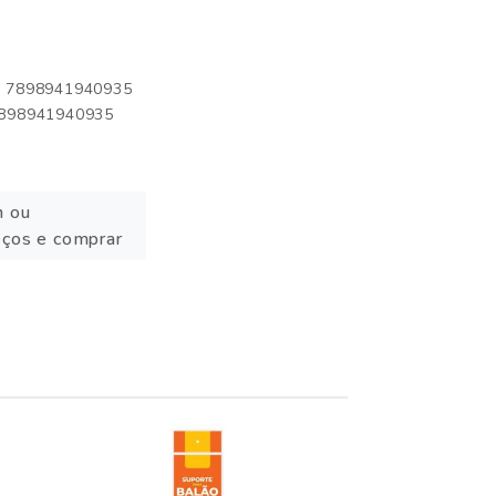
o: 7898941940935
 7898941940935
n ou
eços e comprar