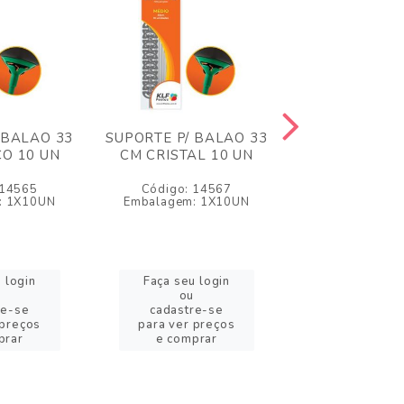
 BALAO 33
SUPORTE P/ BALAO 33
SUPORTE P/ B
O 10 UN
CM CRISTAL 10 UN
CM LARANJA
 14565
Código: 14567
Código: 1
: 1X10UN
Embalagem: 1X10UN
Embalagem: 
 login
Faça seu login
Faça seu l
ou
ou
re-se
cadastre-se
cadastre
 preços
para ver preços
para ver pr
prar
e comprar
e compr