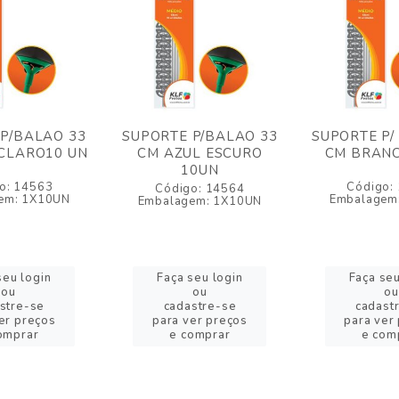
P/BALAO 33
SUPORTE P/BALAO 33
SUPORTE P/
CLARO10 UN
CM AZUL ESCURO
CM BRANC
10UN
o: 14563
Código:
Código: 14564
em: 1X10UN
Embalagem
Embalagem: 1X10UN
seu login
Faça seu login
Faça seu
ou
ou
ou
stre-se
cadastre-se
cadast
er preços
para ver preços
para ver
omprar
e comprar
e com