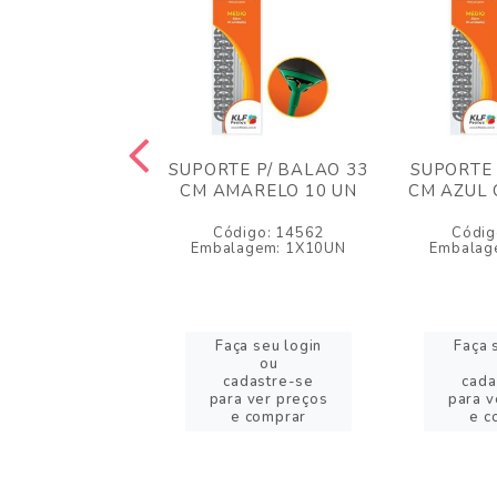
E P/ BALAO 33
SUPORTE P/ BALAO 33
SUPORTE 
RMELHO 10 UN
CM AMARELO 10 UN
CM AZUL 
igo: 14581
Código: 14562
Códig
agem: 1X10UN
Embalagem: 1X10UN
Embalag
a seu login
Faça seu login
Faça 
ou
ou
adastre-se
cadastre-se
cada
a ver preços
para ver preços
para v
e comprar
e comprar
e c