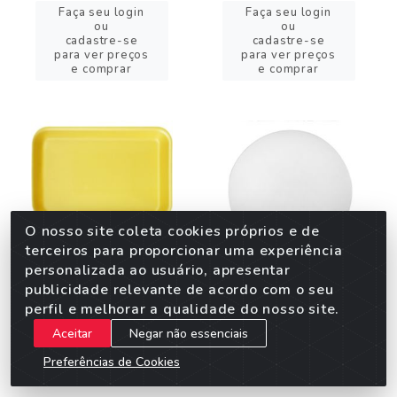
Faça seu login
Faça seu login
ou
ou
cadastre-se
cadastre-se
para ver preços
para ver preços
e comprar
e comprar
O nosso site coleta cookies próprios e de
terceiros para proporcionar uma experiência
personalizada ao usuário, apresentar
publicidade relevante de acordo com o seu
perfil e melhorar a qualidade do nosso site.
M 03 RET 21,1X14,1X2
M 30 RED DISCO 30CM
Aceitar
Negar não essenciais
AMARELA 400UN
BRANCO 200UN
Preferências de Cookies
Código: 35954
Código: 3151
Embalagem: 1X1X400UN
Embalagem: 1X1X200UN