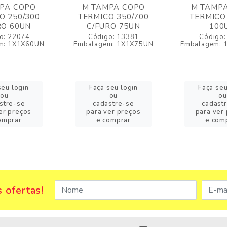
PA COPO
M TAMPA COPO
M TAMP
O 250/300
TERMICO 350/700
TERMICO
RO 60UN
C/FURO 75UN
100
o: 22074
Código: 13381
Código:
m: 1X1X60UN
Embalagem: 1X1X75UN
Embalagem: 
seu login
Faça seu login
Faça seu
ou
ou
ou
stre-se
cadastre-se
cadast
er preços
para ver preços
para ver
omprar
e comprar
e com
 ofertas!