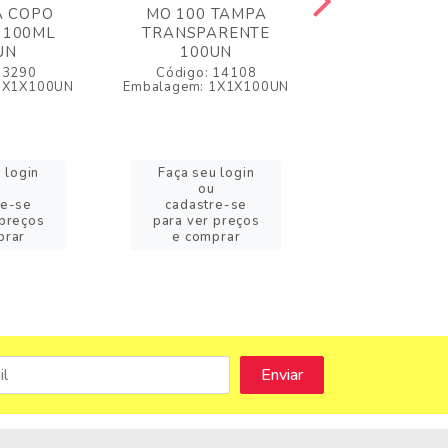
A COPO
MO 100 TAMPA
MO 90 TA
 100ML
TRANSPARENTE
TRANSPAR
UN
100UN
100UN
 3290
Código: 14108
Código: 2
1X1X100UN
Embalagem: 1X1X100UN
Embalagem: 1X
 login
Faça seu login
Faça seu l
ou
ou
re-se
cadastre-se
cadastre-
 preços
para ver preços
para ver pr
prar
e comprar
e compra