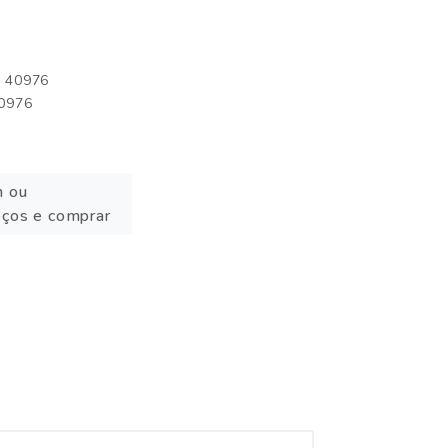
: 40976
40976
n ou
eços e comprar