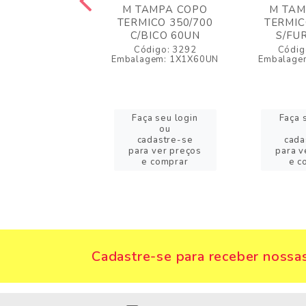
 90 TAMPA
M TAMPA COPO
M TAM
NSPARENTE
TERMICO 350/700
TERMIC
100UN
C/BICO 60UN
S/FU
igo: 22009
Código: 3292
Códig
gem: 1X1X100UN
Embalagem: 1X1X60UN
Embalage
a seu login
Faça seu login
Faça 
ou
ou
adastre-se
cadastre-se
cada
a ver preços
para ver preços
para v
 comprar
e comprar
e c
Cadastre-se para receber nossas