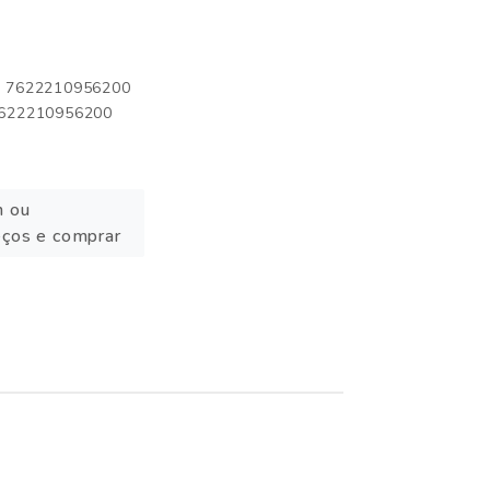
o: 7622210956200
 7622210956200
n ou
eços e comprar