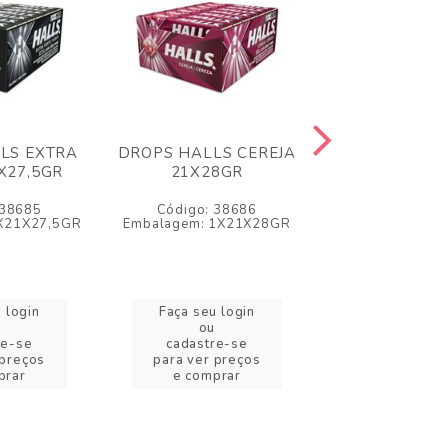
LS EXTRA
DROPS HALLS CEREJA
DROPS HALL
X27,5GR
21X28GR
VERDE 21X
 38685
Código: 38686
Código: 3
X21X27,5GR
Embalagem: 1X21X28GR
Embalagem: 1X
 login
Faça seu login
Faça seu l
ou
ou
re-se
cadastre-se
cadastre
 preços
para ver preços
para ver pr
prar
e comprar
e compr