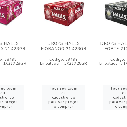
S HALLS
DROPS HALLS
DROPS HAL
A 21X28GR
MORANGO 21X28GR
FORTE 21
o: 38498
Código: 38499
Código:
m: 1X21X28GR
Embalagem: 1X21X28GR
Embalagem: 1
seu login
Faça seu login
Faça seu
ou
ou
ou
stre-se
cadastre-se
cadast
er preços
para ver preços
para ver
omprar
e comprar
e com