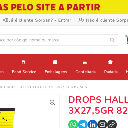
|
Já é cliente Sorpan? - Entrar
Não é cliente Sorp
an
Food Service
Embalagens
Confeitaria
Padaria
DROPS HALLS EXTRA FORTE 3X27,5GR 82,5GR
DROPS HALL
3X27,5GR 8