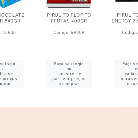
HOCOLATE
PIRULITO FLOPITO
PIRULIT
R 840GR
FRUTAS 400GR
ENERGY 6
: 16635
Código: 59089
Código
eu login
Faça seu login
Faça se
ou
ou
o
tre-se
cadastre-se
cadas
r preços
para ver preços
para ve
mprar
e comprar
e co