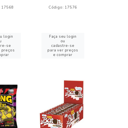
: 17568
Código: 17576
Código:
u login
Faça seu login
Faça se
u
ou
o
tre-se
cadastre-se
cadast
r preços
para ver preços
para ver
mprar
e comprar
e com