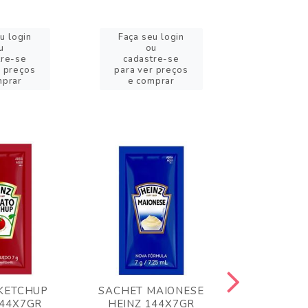
u login
Faça seu login
Faça se
u
ou
o
tre-se
cadastre-se
cadast
r preços
para ver preços
para ver
mprar
e comprar
e com
KETCHUP
SACHET MAIONESE
MILHO VER
144X7GR
HEINZ 144X7GR
1,70