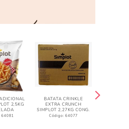
ADICIONAL
BATATA CRINKLE
BATATA 
LOT 2,5KG
EXTRA CRUNCH
SIMPLO
ELADA
SIMPLOT 2,27KG CONG.
CONGE
: 64081
Código: 64077
Código: