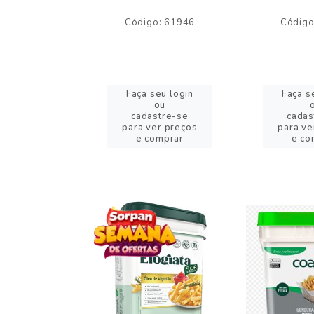
o: 59244
Código: 61946
Código
eu login
Faça seu login
Faça s
ou
ou
stre-se
cadastre-se
cadas
er preços
para ver preços
para ve
omprar
e comprar
e co