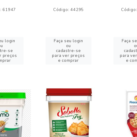
: 61947
Código: 44295
Código
eu login
Faça seu login
Faça se
ou
ou
o
tre-se
cadastre-se
cadas
r preços
para ver preços
para ve
mprar
e comprar
e co