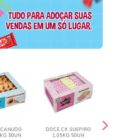
 CANUDO
DOCE CX SUSPIRO
DOCE CX 
6KG 50UN
1,05KG 50UN
VERM 1,8