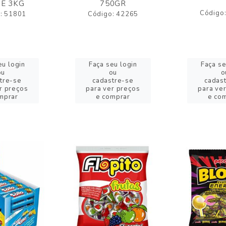
E 3KG
750GR
Código
: 51801
Código: 42265
eu login
Faça seu login
Faça se
ou
ou
o
tre-se
cadastre-se
cadas
r preços
para ver preços
para ve
mprar
e comprar
e co