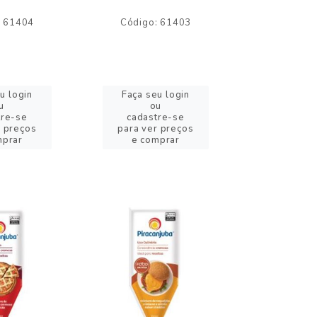
: 61404
Código: 61403
Código:
u login
Faça seu login
Faça se
u
ou
o
tre-se
cadastre-se
cadast
r preços
para ver preços
para ver
mprar
e comprar
e com