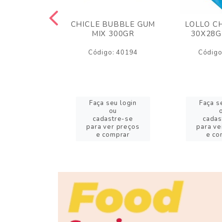
M ARCOR
CHICLE BUBBLE GUM
LOLLO C
BRIGADEIRO
MIX 300GR
30X28G
50GR
Código: 40194
Código
o: 18626
eu login
Faça seu login
Faça s
ou
ou
stre-se
cadastre-se
cadas
er preços
para ver preços
para ve
omprar
e comprar
e co