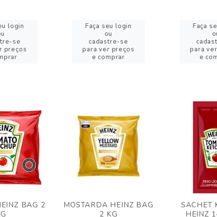
eu login
Faça seu login
Faça se
ou
ou
o
tre-se
cadastre-se
cadas
r preços
para ver preços
para ve
mprar
e comprar
e co
EINZ BAG 2
MOSTARDA HEINZ BAG
SACHET 
KG
2 KG
HEINZ 