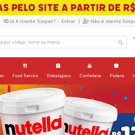
|
Já é cliente Sorpan? - Entrar
Não é cliente Sorp
an
Food Service
Embalagens
Confeitaria
Padaria