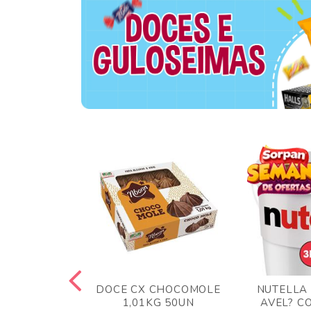
TA AO LEITE
DOCE CX CHOCOMOLE
NUTELLA
 372GR
1,01KG 50UN
AVEL? C