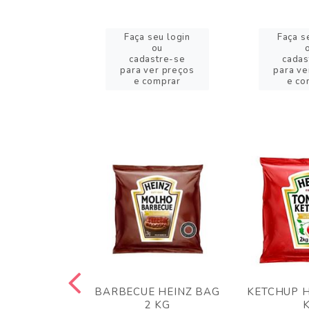
eu login
Faça seu login
Faça s
ou
ou
stre-se
cadastre-se
cadas
er preços
para ver preços
para ve
omprar
e comprar
e co
 PANKO 1KG
BARBECUE HEINZ BAG
KETCHUP H
ARUI
2 KG