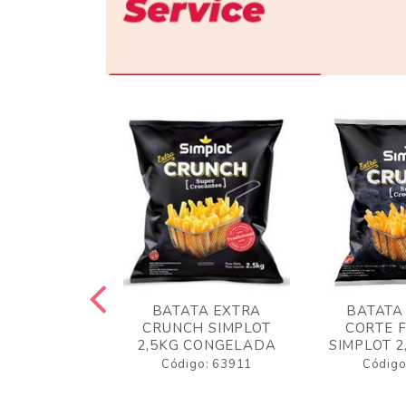
 RUSTICA
BATATA EXTRA
BATATA
LOT 2KG
CRUNCH SIMPLOT
CORTE 
GELADA
2,5KG CONGELADA
SIMPLOT 2
o: 63919
Código: 63911
Código