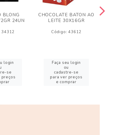
O BLONG
CHOCOLATE BATON AO
CHICLE P
72GR 24UN
LEITE 30X16GR
BABA DE
180
: 34312
Código: 43612
Código:
u login
Faça seu login
Faça se
u
ou
o
tre-se
cadastre-se
cadast
r preços
para ver preços
para ver
mprar
e comprar
e com