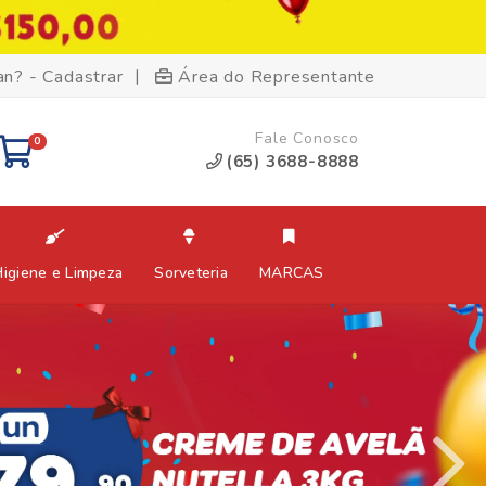
|
an? - Cadastrar
Área do Representante
Fale Conosco
0
(65) 3688-8888
Higiene e Limpeza
Sorveteria
MARCAS