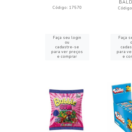
BALD
o: 43005
Código: 17570
Código
eu login
Faça seu login
Faça s
ou
ou
stre-se
cadastre-se
cadas
er preços
para ver preços
para ve
omprar
e comprar
e co