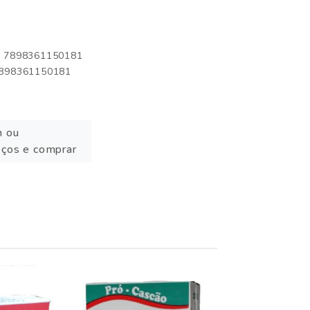
o: 7898361150181
 7898361150181
n ou
eços e comprar