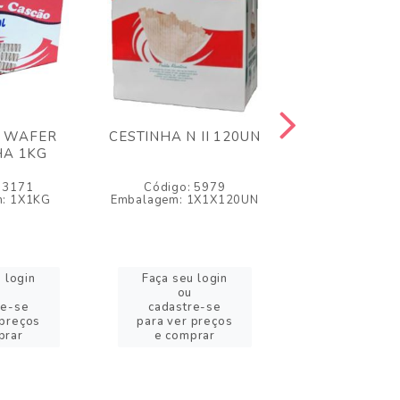
 WAFER
CESTINHA N II 120UN
CASQUINHA
HA 1KG
BISCOITO 
 3171
Código: 5979
Código: 1
: 1X1KG
Embalagem: 1X1X120UN
Embalagem: 1X
 login
Faça seu login
Faça seu l
ou
ou
re-se
cadastre-se
cadastre
 preços
para ver preços
para ver pr
prar
e comprar
e compr