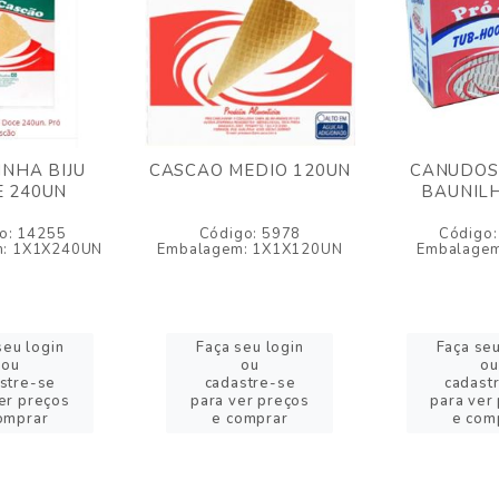
NHA BIJU
CASCAO MEDIO 120UN
CANUDOS
 240UN
BAUNIL
o: 14255
Código: 5978
Código:
m: 1X1X240UN
Embalagem: 1X1X120UN
Embalagem
seu login
Faça seu login
Faça seu
ou
ou
ou
stre-se
cadastre-se
cadast
er preços
para ver preços
para ver
omprar
e comprar
e com