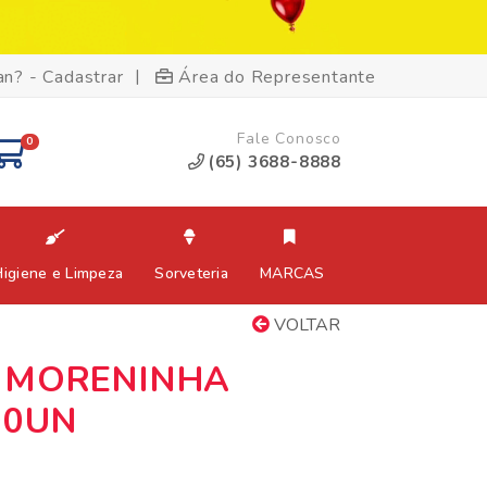
|
an? - Cadastrar
Área do Representante
Fale Conosco
0
(65) 3688-8888
Higiene e Limpeza
Sorveteria
MARCAS
VOLTAR
 MORENINHA
00UN