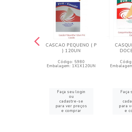
O CHOCOLATE
CASCAO PEQUENO ( P
CASQUI
P) 120UN
) 120UN
DOCE
digo: 5984
Código: 5980
Códig
gem: 1X1X120UN
Embalagem: 1X1X120UN
Embalage
a seu login
Faça seu login
Faça 
ou
ou
adastre-se
cadastre-se
cada
a ver preços
para ver preços
para v
e comprar
e comprar
e c