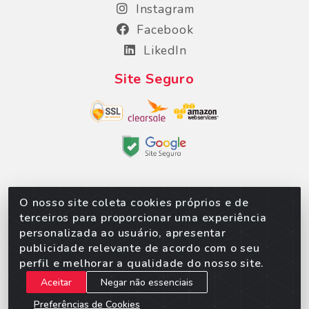
Instagram
Facebook
LikedIn
Site Seguro
O nosso site coleta cookies próprios e de
Sorpan - Rodovia dos Imigrantes, Lote 06, São
terceiros para proporcionar uma experiência
Matheus, Várzea Grande/MT – CEP 78152-135 -
personalizada ao usuário, apresentar
CNPJ 02.623.537/0010-24
publicidade relevante de acordo com o seu
perfil e melhorar a qualidade do nosso site.
Aceitar
Negar não essenciais
Preferências de Cookies