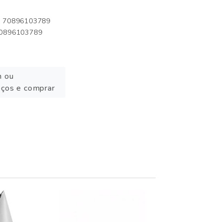
o: 70896103789
 70896103789
n ou
eços e comprar