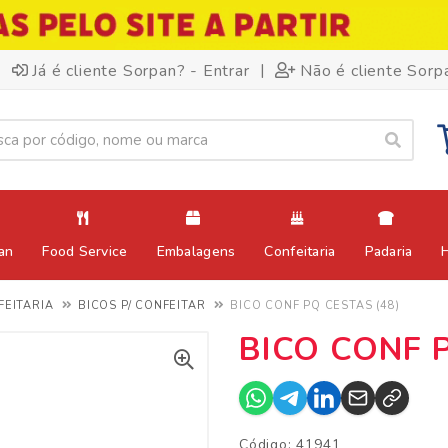
|
Já é cliente Sorpan? - Entrar
Não é cliente Sorp
an
Food Service
Embalagens
Confeitaria
Padaria
FEITARIA
BICOS P/ CONFEITAR
BICO CONF PQ CESTAS (48)
BICO CONF P
Código: 41941