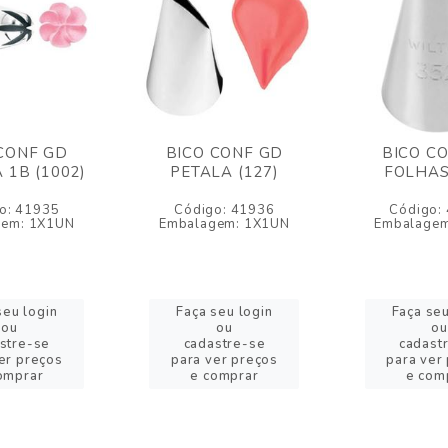
CONF GD
BICO CONF GD
BICO C
 1B (1002)
PETALA (127)
FOLHAS
o: 41935
Código: 41936
Código:
gem: 1X1UN
Embalagem: 1X1UN
Embalagem
seu login
Faça seu login
Faça seu
ou
ou
ou
stre-se
cadastre-se
cadast
er preços
para ver preços
para ver
omprar
e comprar
e com