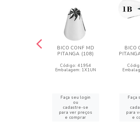
O CONF PQ
BICO CONF MD
BICO 
NGA FECHADA
PITANGA (108)
PITANGA
(133)
Código: 41954
Códig
igo: 41971
Embalagem: 1X1UN
Embala
lagem: 1X1UN
a seu login
Faça seu login
Faça 
ou
ou
adastre-se
cadastre-se
cada
a ver preços
para ver preços
para v
e comprar
e comprar
e c