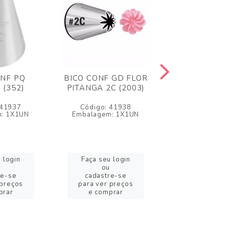
ONF PQ
BICO CONF GD FLOR
BICO CON
 (352)
PITANGA 2C (2003)
PETALA (
 41937
Código: 41938
Código: 4
: 1X1UN
Embalagem: 1X1UN
Embalagem: 
 login
Faça seu login
Faça seu l
ou
ou
re-se
cadastre-se
cadastre
 preços
para ver preços
para ver pr
prar
e comprar
e compr