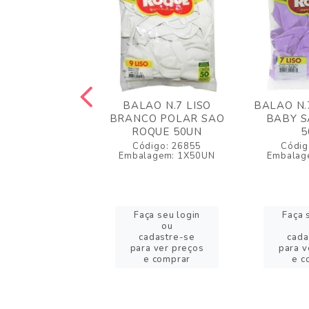
O N.7 LISO
BALAO N.7 LISO
BALAO N.
JA MANDARIM
BRANCO POLAR SAO
BABY S
ROQUE 50UN
ROQUE 50UN
5
igo: 26876
Código: 26855
Códig
agem: 1X50UN
Embalagem: 1X50UN
Embalag
a seu login
Faça seu login
Faça 
ou
ou
adastre-se
cadastre-se
cada
a ver preços
para ver preços
para v
e comprar
e comprar
e c