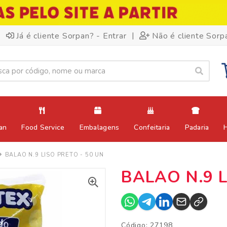
|
Já é cliente Sorpan? - Entrar
Não é cliente Sorp
an
Food Service
Embalagens
Confeitaria
Padaria
BALAO N.9 LISO PRETO - 50 UN
BALAO N.9 L
Código: 27198