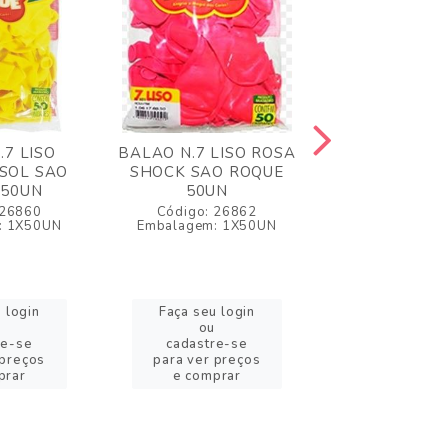
.7 LISO
BALAO N.7 LISO ROSA
BALAO N.7
SOL SAO
SHOCK SAO ROQUE
SORTIDO SAO
 50UN
50UN
50UN
 26860
Código: 26862
Código: 2
: 1X50UN
Embalagem: 1X50UN
Embalagem: 
 login
Faça seu login
Faça seu l
ou
ou
re-se
cadastre-se
cadastre
 preços
para ver preços
para ver pr
prar
e comprar
e compr