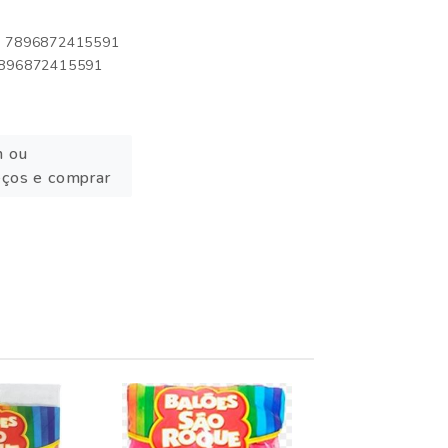
o: 7896872415591
 7896872415591
n ou
eços e comprar