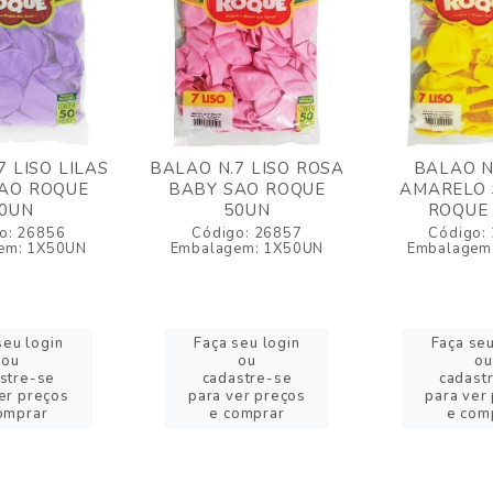
7 LISO LILAS
BALAO N.7 LISO ROSA
BALAO N
AO ROQUE
BABY SAO ROQUE
AMARELO 
0UN
50UN
ROQUE
o: 26856
Código: 26857
Código:
em: 1X50UN
Embalagem: 1X50UN
Embalagem
seu login
Faça seu login
Faça seu
ou
ou
ou
stre-se
cadastre-se
cadast
er preços
para ver preços
para ver
omprar
e comprar
e com