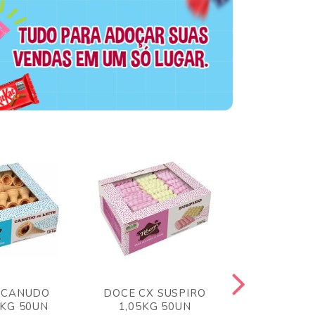
 CANUDO
DOCE CX SUSPIRO
DOCE CX 
6KG 50UN
1,05KG 50UN
VERM 1,8