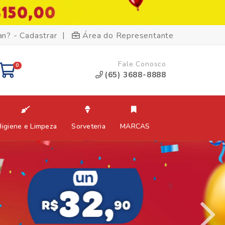
|
an? - Cadastrar
Área do Representante
Fale Conosco
0
(65) 3688-8888
Higiene e Limpeza
Sorveteria
MARCAS