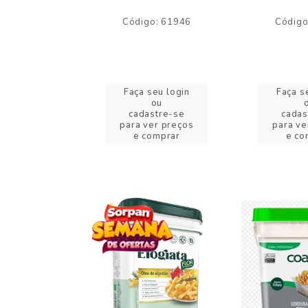
o: 59244
Código: 61946
Código
eu login
Faça seu login
Faça s
ou
ou
stre-se
cadastre-se
cadas
er preços
para ver preços
para ve
omprar
e comprar
e co