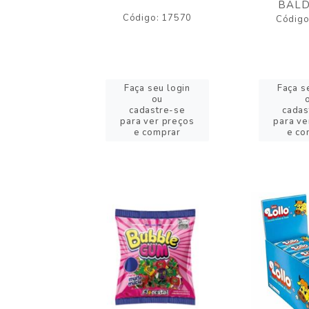
BALD
o: 43005
Código: 17570
Código
eu login
Faça seu login
Faça s
ou
ou
stre-se
cadastre-se
cadas
er preços
para ver preços
para ve
omprar
e comprar
e co