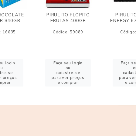
HOCOLATE
PIRULITO FLOPITO
PIRULIT
R 840GR
FRUTAS 400GR
ENERGY 6
: 16635
Código: 59089
Código
eu login
Faça seu login
Faça se
ou
ou
o
tre-se
cadastre-se
cadas
r preços
para ver preços
para ve
mprar
e comprar
e co