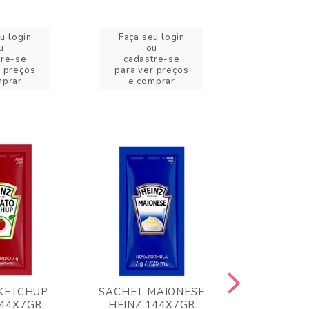
u login
Faça seu login
Faça se
u
ou
o
tre-se
cadastre-se
cadast
r preços
para ver preços
para ver
mprar
e comprar
e com
KETCHUP
SACHET MAIONESE
MILHO VER
144X7GR
HEINZ 144X7GR
1,70