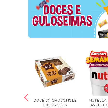
TA AO LEITE
DOCE CX CHOCOMOLE
NUTELLA
 372GR
1,01KG 50UN
AVEL? C