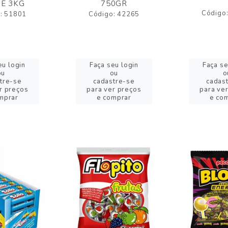
E 3KG
750GR
Código
: 51801
Código: 42265
eu login
Faça seu login
Faça se
ou
ou
o
tre-se
cadastre-se
cadas
r preços
para ver preços
para ve
mprar
e comprar
e co