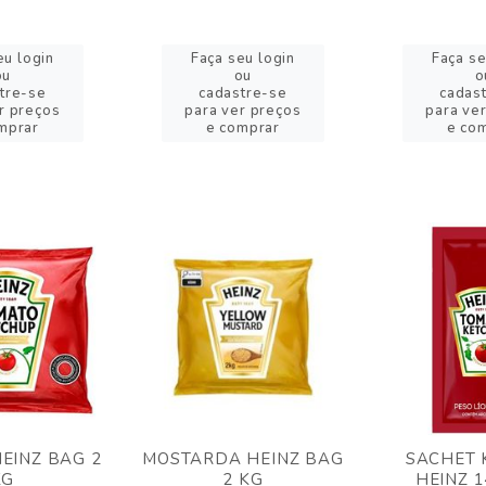
eu login
Faça seu login
Faça se
ou
ou
o
tre-se
cadastre-se
cadas
r preços
para ver preços
para ve
mprar
e comprar
e co
EINZ BAG 2
MOSTARDA HEINZ BAG
SACHET 
KG
2 KG
HEINZ 