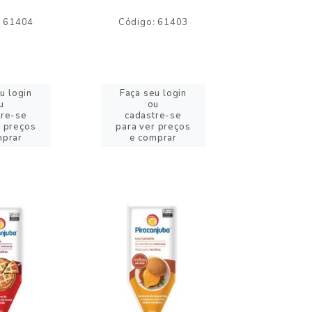
: 61404
Código: 61403
Código:
u login
Faça seu login
Faça se
u
ou
o
tre-se
cadastre-se
cadast
r preços
para ver preços
para ver
mprar
e comprar
e com