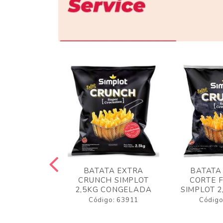
 RUSTICA
BATATA EXTRA
BATATA
LOT 2KG
CRUNCH SIMPLOT
CORTE 
GELADA
2,5KG CONGELADA
SIMPLOT 2
o: 63919
Código: 63911
Código