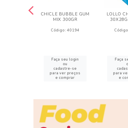
M ARCOR
CHICLE BUBBLE GUM
LOLLO C
BRIGADEIRO
MIX 300GR
30X28G
50GR
Código: 40194
Código
o: 18626
eu login
Faça seu login
Faça s
ou
ou
stre-se
cadastre-se
cadas
er preços
para ver preços
para ve
omprar
e comprar
e co