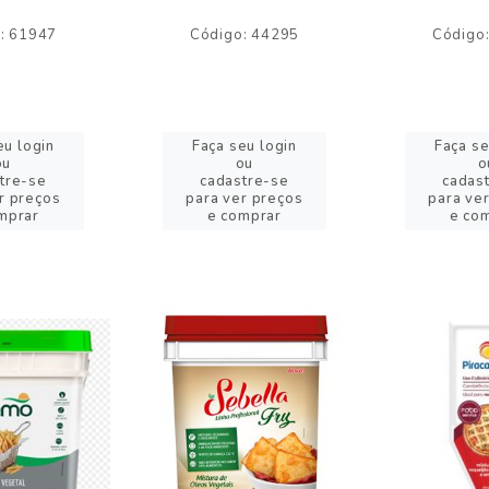
: 61947
Código: 44295
Código
eu login
Faça seu login
Faça se
ou
ou
o
tre-se
cadastre-se
cadas
r preços
para ver preços
para ve
mprar
e comprar
e co