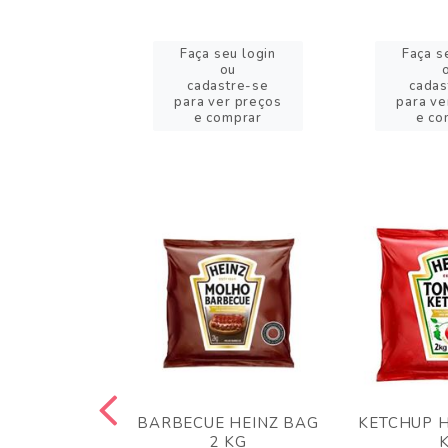
eu login
Faça seu login
Faça s
ou
ou
stre-se
cadastre-se
cadas
er preços
para ver preços
para ve
omprar
e comprar
e co
 PANKO 1KG
BARBECUE HEINZ BAG
KETCHUP H
ARUI
2 KG