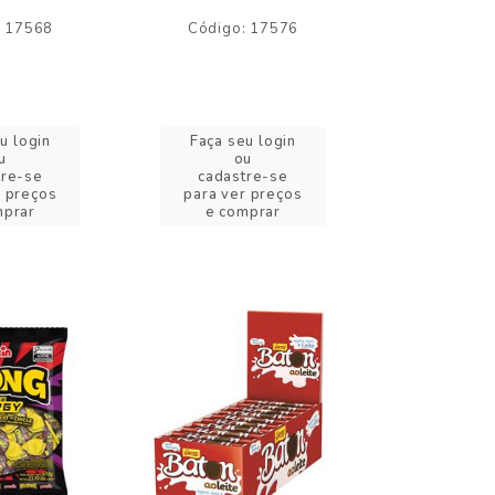
: 17568
Código: 17576
Código:
u login
Faça seu login
Faça se
u
ou
o
tre-se
cadastre-se
cadast
r preços
para ver preços
para ver
mprar
e comprar
e com