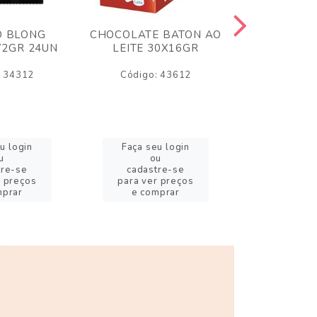
O BLONG
CHOCOLATE BATON AO
CHICLE P
72GR 24UN
LEITE 30X16GR
BABA DE
180
: 34312
Código: 43612
Código:
u login
Faça seu login
Faça se
u
ou
o
tre-se
cadastre-se
cadast
r preços
para ver preços
para ver
mprar
e comprar
e com