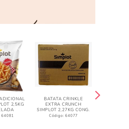
ADICIONAL
BATATA CRINKLE
BATATA 
LOT 2,5KG
EXTRA CRUNCH
SIMPLO
ELADA
SIMPLOT 2,27KG CONG.
CONGE
: 64081
Código: 64077
Código: