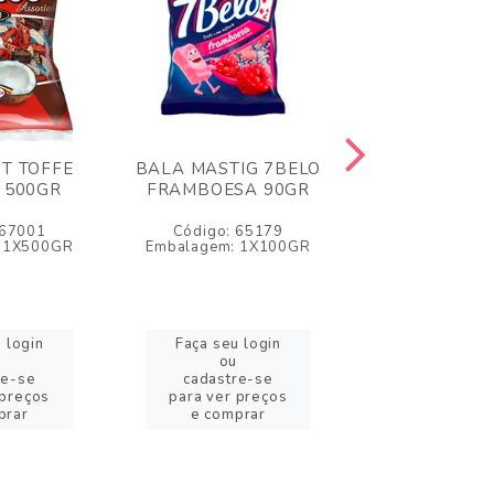
T TOFFE
BALA MASTIG 7BELO
BALA MASTIG
 500GR
FRAMBOESA 90GR
IOGURTE 5
 67001
Código: 65179
Código: 3
 1X500GR
Embalagem: 1X100GR
Embalagem: 1
 login
Faça seu login
Faça seu l
ou
ou
re-se
cadastre-se
cadastre
 preços
para ver preços
para ver pr
prar
e comprar
e compr