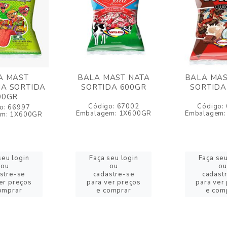
A MAST
BALA MAST NATA
BALA MAS
A SORTIDA
SORTIDA 600GR
SORTIDA
00GR
Código: 67002
Código:
o: 66997
Embalagem: 1X600GR
Embalagem:
em: 1X600GR
seu login
Faça seu login
Faça seu
ou
ou
ou
stre-se
cadastre-se
cadast
er preços
para ver preços
para ver
omprar
e comprar
e com