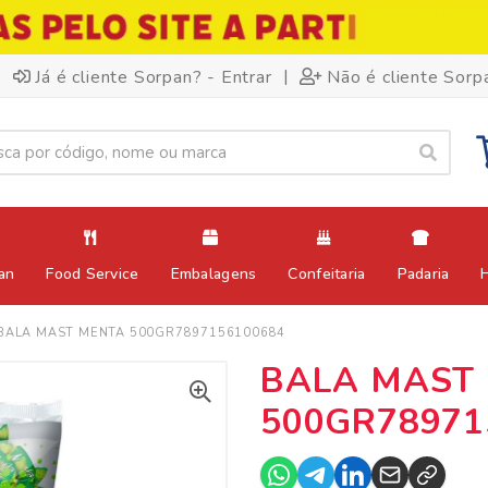
|
Já é cliente Sorpan? - Entrar
Não é cliente Sorp
an
Food Service
Embalagens
Confeitaria
Padaria
BALA MAST MENTA 500GR7897156100684
BALA MAST
500GR78971