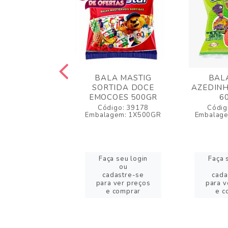
LA MASTIG
BALA MASTIG
BAL
NHA CORACAO
SORTIDA DOCE
AZEDINH
500GR
EMOCOES 500GR
6
igo: 67010
Código: 39178
Códig
agem: 1X500GR
Embalagem: 1X500GR
Embalag
a seu login
Faça seu login
Faça 
ou
ou
adastre-se
cadastre-se
cada
a ver preços
para ver preços
para v
e comprar
e comprar
e c