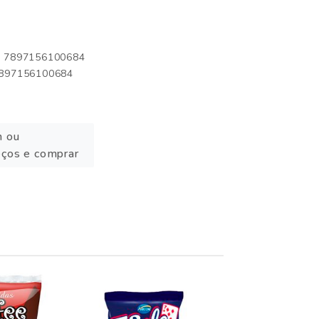
o: 7897156100684
 7897156100684
n ou
eços e comprar