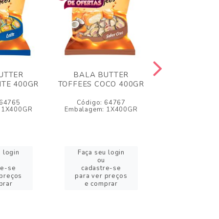
UTTER
BALA BUTTER
BALA BUT
ITE 400GR
TOFFEES COCO 400GR
TOFFEES MA
90GR
 64765
Código: 64767
Código: 6
 1X400GR
Embalagem: 1X400GR
Embalagem: 
 login
Faça seu login
Faça seu l
ou
ou
re-se
cadastre-se
cadastre
 preços
para ver preços
para ver pr
prar
e comprar
e compr