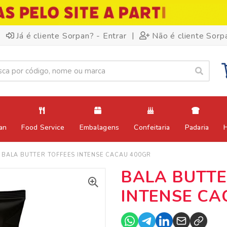
|
Já é cliente Sorpan? - Entrar
Não é cliente Sorp
an
Food Service
Embalagens
Confeitaria
Padaria
BALA BUTTER TOFFEES INTENSE CACAU 400GR
BALA BUTTE
INTENSE CA