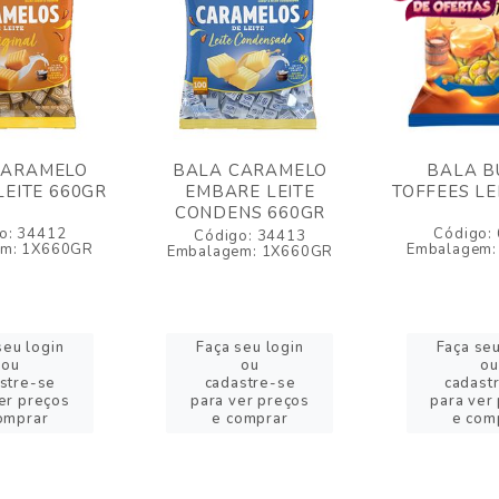
CARAMELO
BALA CARAMELO
BALA B
EITE 660GR
EMBARE LEITE
TOFFEES LE
CONDENS 660GR
o: 34412
Código:
Código: 34413
em: 1X660GR
Embalagem:
Embalagem: 1X660GR
seu login
Faça seu login
Faça seu
ou
ou
ou
stre-se
cadastre-se
cadast
er preços
para ver preços
para ver
omprar
e comprar
e com