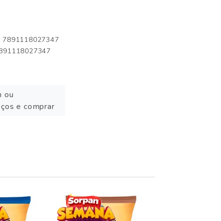
o: 7891118027347
 7891118027347
n ou
eços e comprar