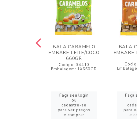
A CARAMELO
BALA CARAMELO
BALA 
C/BAUNILHA
EMBARE LEITE/COCO
EMBARE L
588GR
660GR
Códig
igo: 61695
Código: 34410
Embalag
agem: 1X588GR
Embalagem: 1X660GR
a seu login
Faça seu login
Faça 
ou
ou
adastre-se
cadastre-se
cada
a ver preços
para ver preços
para v
e comprar
e comprar
e c