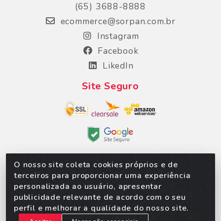
(65) 3688-8888
ecommerce@sorpan.com.br
Instagram
Facebook
LikedIn
Site Seguro
O nosso site coleta cookies próprios e de
terceiros para proporcionar uma experiência
Sorpan - Rodovia dos Imigrantes, Lote 06, São
personalizada ao usuário, apresentar
Matheus, Várzea Grande/MT – CEP 78152-135 -
publicidade relevante de acordo com o seu
CNPJ 02.623.537/0010-24
perfil e melhorar a qualidade do nosso site.