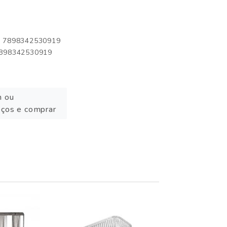
o: 7898342530919
 7898342530919
n ou
eços e comprar