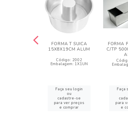
 BOLO INGLES
FORMA T SUICA
FORMA P
C/100 CARMEX
15X8X19CM ALUM
C/TP 500
A
igo: 42928
Código: 2002
Códig
lagem: 1X100
Embalagem: 1X1UN
Embala
a seu login
Faça seu login
Faça 
ou
ou
adastre-se
cadastre-se
cada
a ver preços
para ver preços
para v
e comprar
e comprar
e c