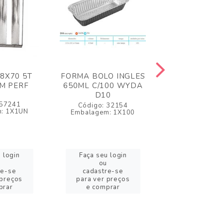
58X70 5T
FORMA BOLO INGLES
FORMA EM
M PERF
650ML C/100 WYDA
100ML MED
D10
C/100
 57241
Código: 32154
Código: 3
: 1X1UN
Embalagem: 1X100
Embalagem: 
 login
Faça seu login
Faça seu l
ou
ou
re-se
cadastre-se
cadastre
 preços
para ver preços
para ver pr
prar
e comprar
e compr