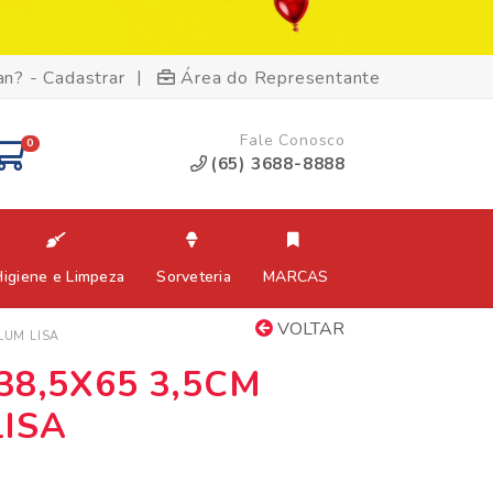
|
an? - Cadastrar
Área do Representante
Fale Conosco
0
(65) 3688-8888
Higiene e Limpeza
Sorveteria
MARCAS
VOLTAR
LUM LISA
38,5X65 3,5CM
ISA