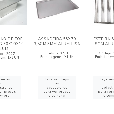
AO DE FOR
ASSADEIRA 58X70
ESTEIRA 
G 30X10X10
3,5CM 8MM ALUM LISA
9CM ALU
LUM
Código: 9701
Código:
o: 12027
Embalagem: 1X1UN
Embalagem
gem: 1X1UN
seu login
Faça seu login
Faça seu
ou
ou
ou
stre-se
cadastre-se
cadast
er preços
para ver preços
para ver
omprar
e comprar
e com