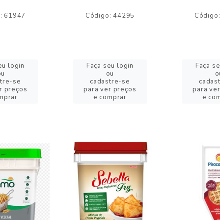
: 61947
Código: 44295
Código
eu login
Faça seu login
Faça se
ou
ou
o
tre-se
cadastre-se
cadas
r preços
para ver preços
para ve
mprar
e comprar
e co