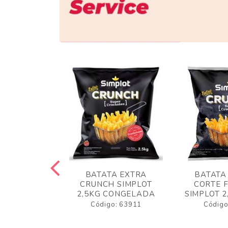
 RUSTICA
BATATA EXTRA
BATATA
LOT 2KG
CRUNCH SIMPLOT
CORTE 
GELADA
2,5KG CONGELADA
SIMPLOT 2
o: 63919
Código: 63911
Código