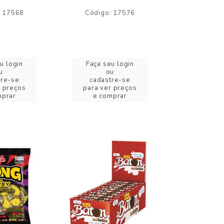
: 17568
Código: 17576
Código:
u login
Faça seu login
Faça se
u
ou
o
tre-se
cadastre-se
cadast
r preços
para ver preços
para ver
mprar
e comprar
e com