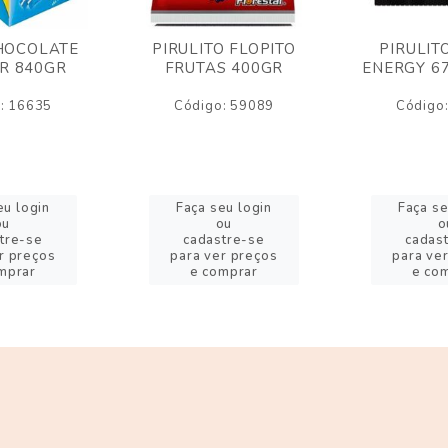
HOCOLATE
PIRULITO FLOPITO
PIRULIT
R 840GR
FRUTAS 400GR
ENERGY 6
: 16635
Código: 59089
Código
eu login
Faça seu login
Faça se
ou
ou
o
tre-se
cadastre-se
cadas
r preços
para ver preços
para ve
mprar
e comprar
e co