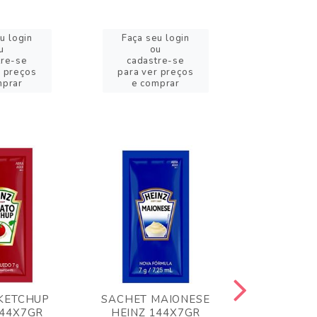
u login
Faça seu login
Faça se
u
ou
o
tre-se
cadastre-se
cadast
r preços
para ver preços
para ver
mprar
e comprar
e com
KETCHUP
SACHET MAIONESE
MILHO VER
144X7GR
HEINZ 144X7GR
1,70