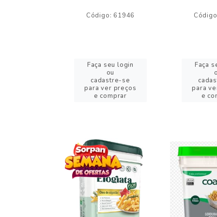
o: 59244
Código: 61946
Código
eu login
Faça seu login
Faça s
ou
ou
stre-se
cadastre-se
cadas
er preços
para ver preços
para ve
omprar
e comprar
e co