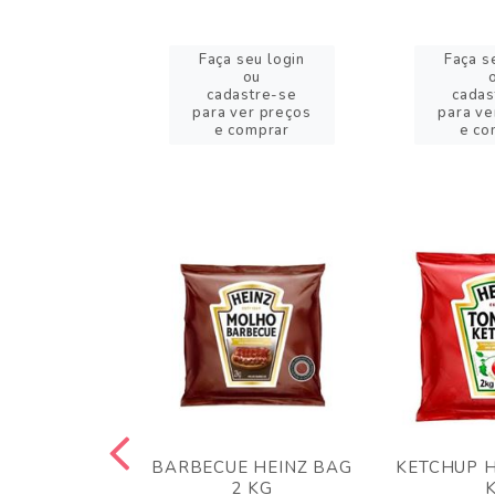
eu login
Faça seu login
Faça s
ou
ou
stre-se
cadastre-se
cadas
er preços
para ver preços
para ve
omprar
e comprar
e co
 PANKO 1KG
BARBECUE HEINZ BAG
KETCHUP H
ARUI
2 KG