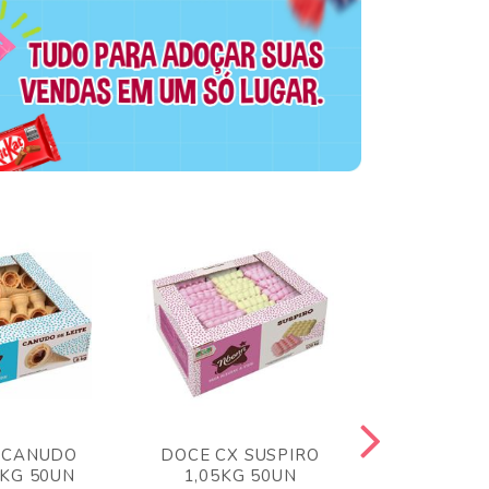
 CANUDO
DOCE CX SUSPIRO
DOCE CX 
6KG 50UN
1,05KG 50UN
VERM 1,8