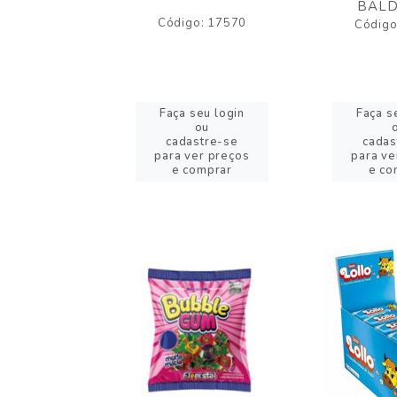
BALD
o: 43005
Código: 17570
Código
eu login
Faça seu login
Faça s
ou
ou
stre-se
cadastre-se
cadas
er preços
para ver preços
para ve
omprar
e comprar
e co