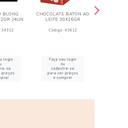
O BLONG
CHOCOLATE BATON AO
CHICLE P
72GR 24UN
LEITE 30X16GR
BABA DE
180
: 34312
Código: 43612
Código:
u login
Faça seu login
Faça se
u
ou
o
tre-se
cadastre-se
cadast
r preços
para ver preços
para ver
mprar
e comprar
e com