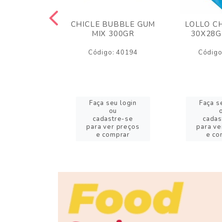
M ARCOR
CHICLE BUBBLE GUM
LOLLO C
BRIGADEIRO
MIX 300GR
30X28G
50GR
Código: 40194
Código
o: 18626
eu login
Faça seu login
Faça s
ou
ou
stre-se
cadastre-se
cadas
er preços
para ver preços
para ve
omprar
e comprar
e co