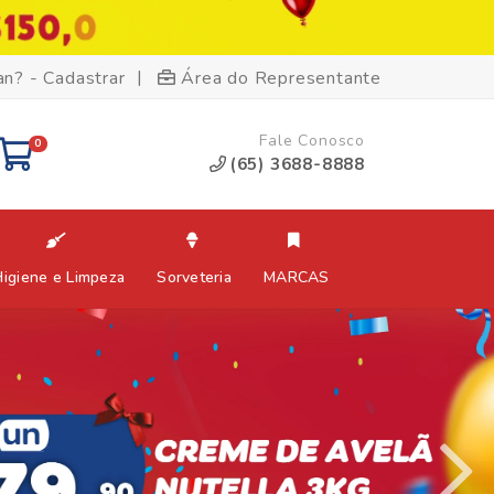
|
an? - Cadastrar
Área do Representante
Fale Conosco
0
(65) 3688-8888
Higiene e Limpeza
Sorveteria
MARCAS