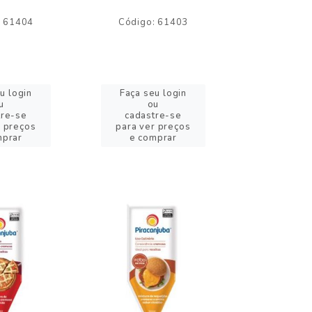
: 61404
Código: 61403
Código:
u login
Faça seu login
Faça se
u
ou
o
tre-se
cadastre-se
cadast
r preços
para ver preços
para ver
mprar
e comprar
e com