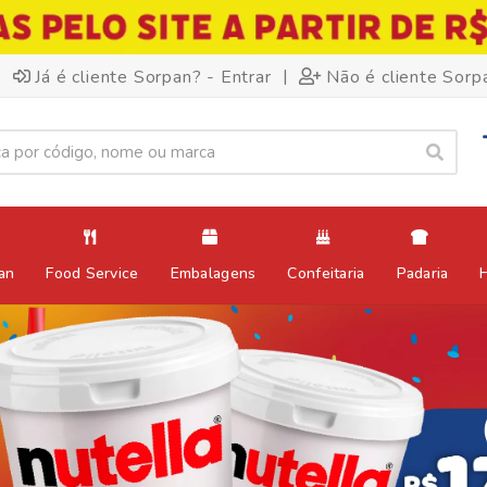
|
Já é cliente Sorpan? - Entrar
Não é cliente Sorp
an
Food Service
Embalagens
Confeitaria
Padaria