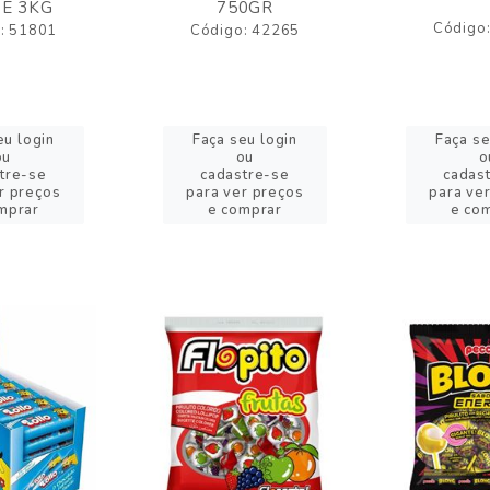
E 3KG
750GR
Código
: 51801
Código: 42265
eu login
Faça seu login
Faça se
ou
ou
o
tre-se
cadastre-se
cadas
r preços
para ver preços
para ve
mprar
e comprar
e co