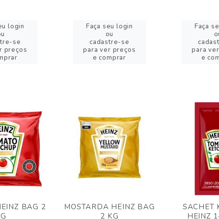
eu login
Faça seu login
Faça se
ou
ou
o
tre-se
cadastre-se
cadas
r preços
para ver preços
para ve
mprar
e comprar
e co
EINZ BAG 2
MOSTARDA HEINZ BAG
SACHET 
KG
2 KG
HEINZ 