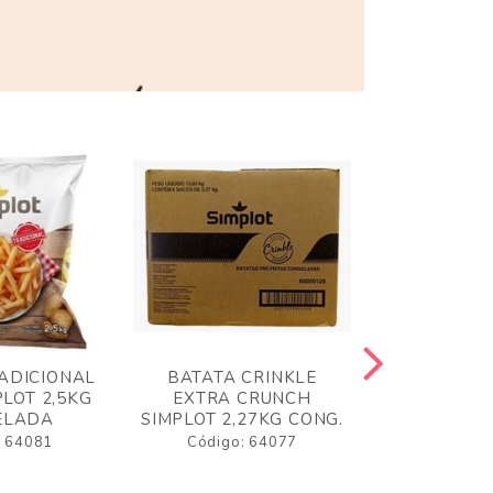
ADICIONAL
BATATA CRINKLE
BATATA 
LOT 2,5KG
EXTRA CRUNCH
SIMPLO
ELADA
SIMPLOT 2,27KG CONG.
CONGE
: 64081
Código: 64077
Código: