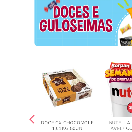
TA AO LEITE
DOCE CX CHOCOMOLE
NUTELLA
 372GR
1,01KG 50UN
AVEL? C