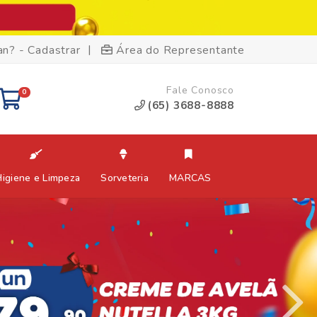
|
an? - Cadastrar
Área do Representante
Fale Conosco
0
(65) 3688-8888
Higiene e Limpeza
Sorveteria
MARCAS