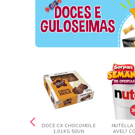
TA AO LEITE
DOCE CX CHOCOMOLE
NUTELLA
 372GR
1,01KG 50UN
AVEL? C