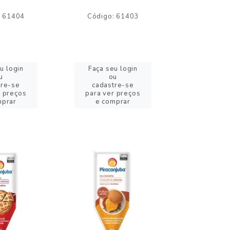
: 61404
Código: 61403
Código:
u login
Faça seu login
Faça se
u
ou
o
tre-se
cadastre-se
cadast
r preços
para ver preços
para ver
mprar
e comprar
e com