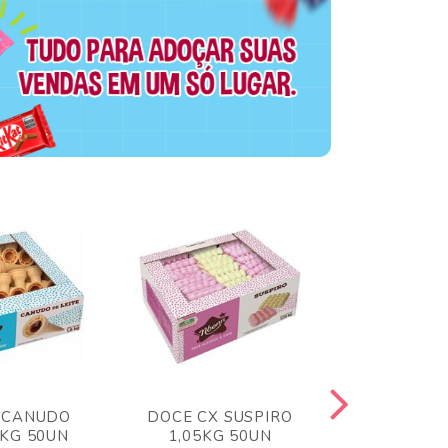
 CANUDO
DOCE CX SUSPIRO
DOCE CX 
6KG 50UN
1,05KG 50UN
VERM 1,8