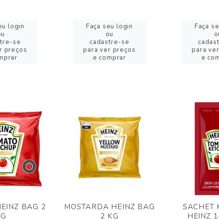
eu login
Faça seu login
Faça se
ou
ou
o
tre-se
cadastre-se
cadas
r preços
para ver preços
para ve
mprar
e comprar
e co
EINZ BAG 2
MOSTARDA HEINZ BAG
SACHET 
KG
2 KG
HEINZ 