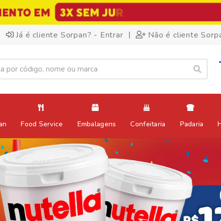
|
Já é cliente Sorpan? - Entrar
Não é cliente Sorp
an
Food Service
Embalagens
Confeitaria
Padaria