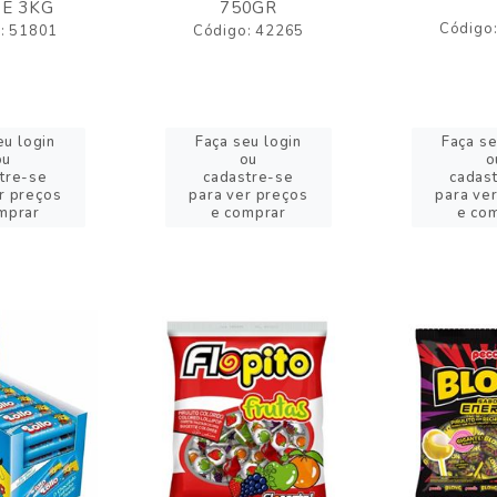
E 3KG
750GR
Código
: 51801
Código: 42265
eu login
Faça seu login
Faça se
ou
ou
o
tre-se
cadastre-se
cadas
r preços
para ver preços
para ve
mprar
e comprar
e co