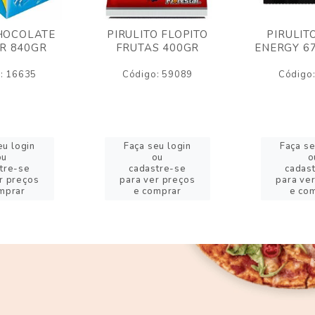
HOCOLATE
PIRULITO FLOPITO
PIRULIT
R 840GR
FRUTAS 400GR
ENERGY 6
: 16635
Código: 59089
Código
eu login
Faça seu login
Faça se
ou
ou
o
tre-se
cadastre-se
cadas
r preços
para ver preços
para ve
mprar
e comprar
e co