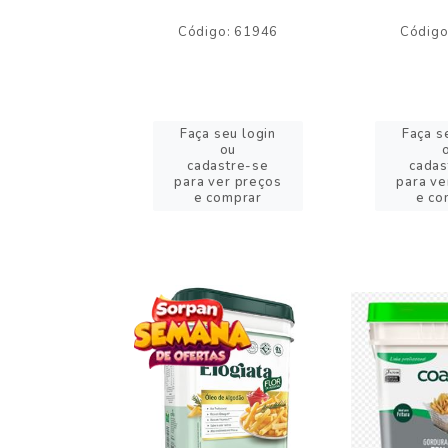
o: 59244
Código: 61946
Código
eu login
Faça seu login
Faça s
ou
ou
stre-se
cadastre-se
cadas
er preços
para ver preços
para ve
omprar
e comprar
e co