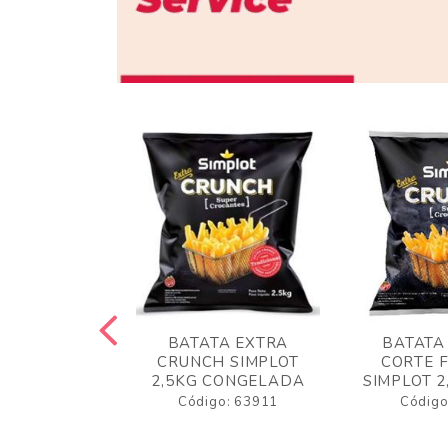
 RUSTICA
BATATA EXTRA
BATATA
LOT 2KG
CRUNCH SIMPLOT
CORTE 
GELADA
2,5KG CONGELADA
SIMPLOT 2
o: 63919
Código: 63911
Código