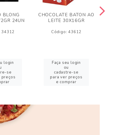
O BLONG
CHOCOLATE BATON AO
CHICLE P
72GR 24UN
LEITE 30X16GR
BABA DE
180
: 34312
Código: 43612
Código:
u login
Faça seu login
Faça se
u
ou
o
tre-se
cadastre-se
cadast
r preços
para ver preços
para ver
mprar
e comprar
e com