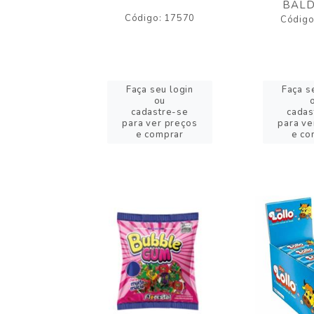
BALD
o: 43005
Código: 17570
Código
eu login
Faça seu login
Faça s
ou
ou
stre-se
cadastre-se
cadas
er preços
para ver preços
para ve
omprar
e comprar
e co