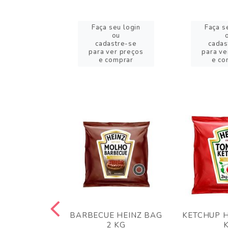
eu login
Faça seu login
Faça s
ou
ou
stre-se
cadastre-se
cadas
er preços
para ver preços
para ve
omprar
e comprar
e co
 PANKO 1KG
BARBECUE HEINZ BAG
KETCHUP H
ARUI
2 KG