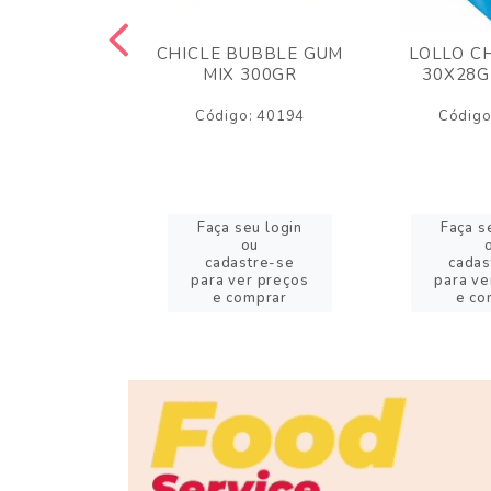
S FINI 80GR
CHICLE BUBBLE GUM
LOLLO C
 AZEDINHOS
MIX 300GR
30X28G
o: 11272
Código: 40194
Código
eu login
Faça seu login
Faça s
ou
ou
stre-se
cadastre-se
cadas
er preços
para ver preços
para ve
omprar
e comprar
e co