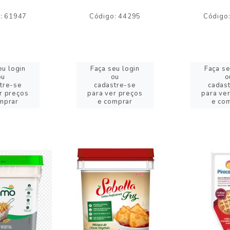
: 61947
Código: 44295
Código
eu login
Faça seu login
Faça se
ou
ou
o
tre-se
cadastre-se
cadas
r preços
para ver preços
para ve
mprar
e comprar
e co