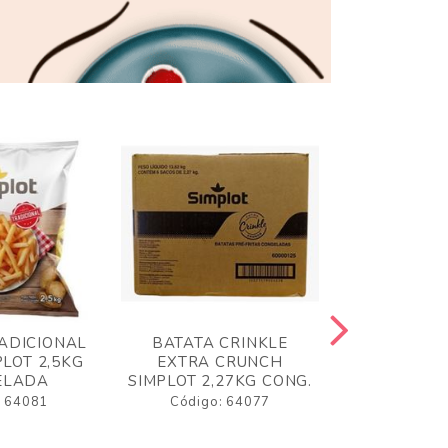
ADICIONAL
BATATA CRINKLE
BATATA 
LOT 2,5KG
EXTRA CRUNCH
SIMPLO
ELADA
SIMPLOT 2,27KG CONG.
CONGE
: 64081
Código: 64077
Código: