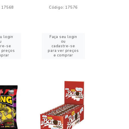
: 17568
Código: 17576
Código:
u login
Faça seu login
Faça se
u
ou
o
tre-se
cadastre-se
cadast
r preços
para ver preços
para ver
mprar
e comprar
e com