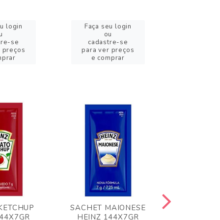
u login
Faça seu login
Faça se
u
ou
o
tre-se
cadastre-se
cadast
r preços
para ver preços
para ver
mprar
e comprar
e com
KETCHUP
SACHET MAIONESE
MILHO VER
144X7GR
HEINZ 144X7GR
1,70