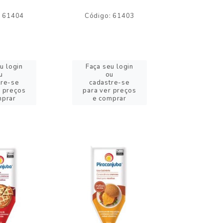
: 61404
Código: 61403
Código:
u login
Faça seu login
Faça se
u
ou
o
tre-se
cadastre-se
cadast
r preços
para ver preços
para ver
mprar
e comprar
e com