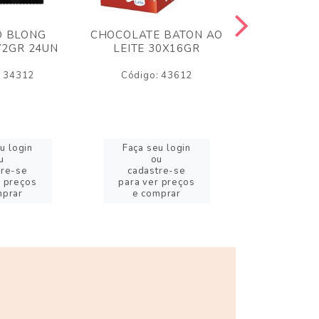
O BLONG
CHOCOLATE BATON AO
CHICLE P
72GR 24UN
LEITE 30X16GR
BABA DE
180
: 34312
Código: 43612
Código:
u login
Faça seu login
Faça se
u
ou
o
tre-se
cadastre-se
cadast
r preços
para ver preços
para ver
mprar
e comprar
e com