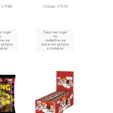
: 17568
Código: 17576
Código:
u login
Faça seu login
Faça se
u
ou
o
tre-se
cadastre-se
cadast
r preços
para ver preços
para ver
mprar
e comprar
e com