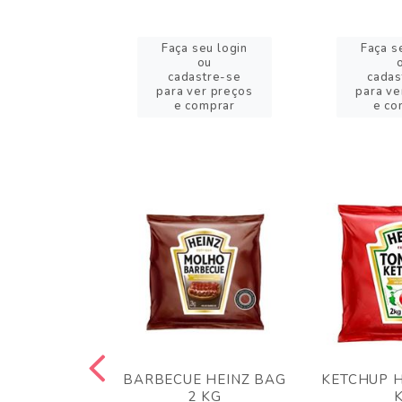
eu login
Faça seu login
Faça s
ou
ou
stre-se
cadastre-se
cadas
er preços
para ver preços
para ve
omprar
e comprar
e co
 PANKO 1KG
BARBECUE HEINZ BAG
KETCHUP H
ARUI
2 KG