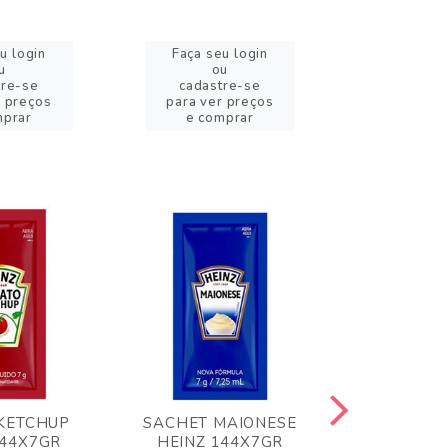
u login
Faça seu login
Faça se
u
ou
o
tre-se
cadastre-se
cadast
r preços
para ver preços
para ver
mprar
e comprar
e com
KETCHUP
SACHET MAIONESE
MILHO VER
144X7GR
HEINZ 144X7GR
1,70