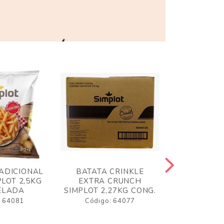
ADICIONAL
BATATA CRINKLE
BATATA 
LOT 2,5KG
EXTRA CRUNCH
SIMPLO
ELADA
SIMPLOT 2,27KG CONG.
CONGE
: 64081
Código: 64077
Código: