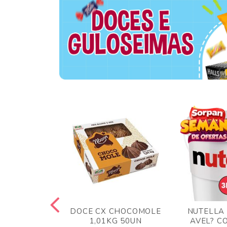
TA AO LEITE
DOCE CX CHOCOMOLE
NUTELLA
 372GR
1,01KG 50UN
AVEL? C