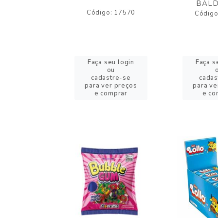
BALD
o: 43005
Código: 17570
Código
eu login
Faça seu login
Faça s
ou
ou
stre-se
cadastre-se
cadas
er preços
para ver preços
para ve
omprar
e comprar
e co