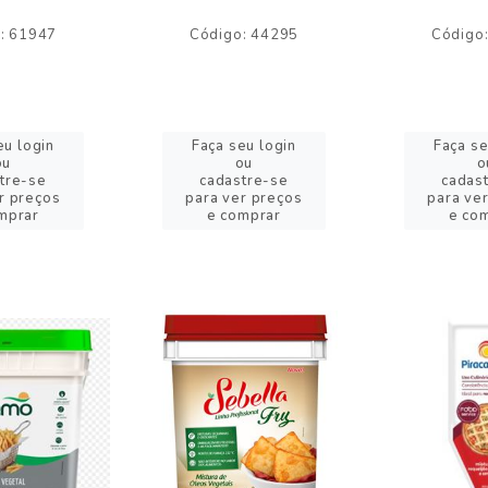
: 61947
Código: 44295
Código
eu login
Faça seu login
Faça se
ou
ou
o
tre-se
cadastre-se
cadas
r preços
para ver preços
para ve
mprar
e comprar
e co