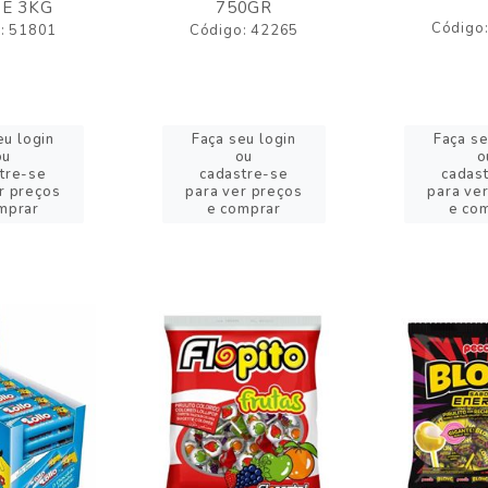
E 3KG
750GR
Código
: 51801
Código: 42265
eu login
Faça seu login
Faça se
ou
ou
o
tre-se
cadastre-se
cadas
r preços
para ver preços
para ve
mprar
e comprar
e co