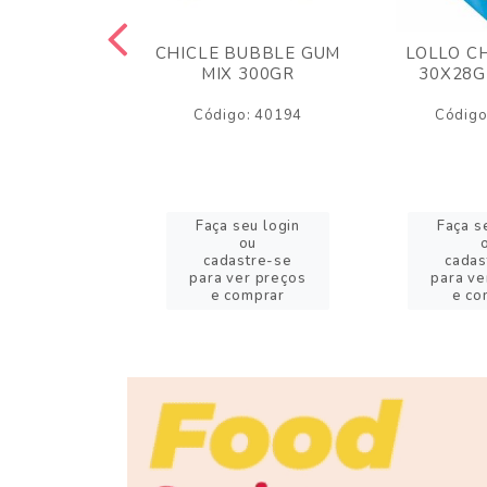
M ARCOR
CHICLE BUBBLE GUM
LOLLO C
BRIGADEIRO
MIX 300GR
30X28G
50GR
Código: 40194
Código
o: 18626
eu login
Faça seu login
Faça s
ou
ou
stre-se
cadastre-se
cadas
er preços
para ver preços
para ve
omprar
e comprar
e co