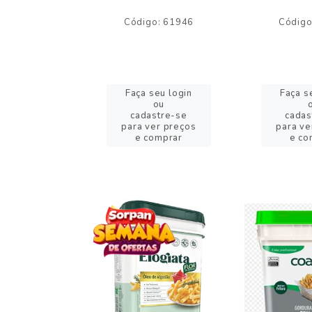
o: 59244
Código: 61946
Código
eu login
Faça seu login
Faça s
ou
ou
stre-se
cadastre-se
cadas
er preços
para ver preços
para ve
omprar
e comprar
e co