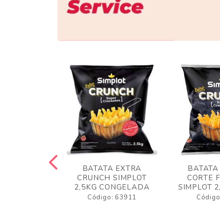
 RUSTICA
BATATA EXTRA
BATATA
LOT 2KG
CRUNCH SIMPLOT
CORTE 
GELADA
2,5KG CONGELADA
SIMPLOT 2
o: 63919
Código: 63911
Código