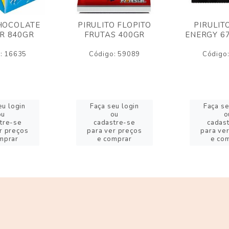
HOCOLATE
PIRULITO FLOPITO
PIRULIT
R 840GR
FRUTAS 400GR
ENERGY 6
: 16635
Código: 59089
Código
eu login
Faça seu login
Faça se
ou
ou
o
tre-se
cadastre-se
cadas
r preços
para ver preços
para ve
mprar
e comprar
e co