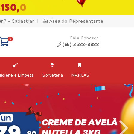
|
an? - Cadastrar
Área do Representante
Fale Conosco
0
(65) 3688-8888
Higiene e Limpeza
Sorveteria
MARCAS