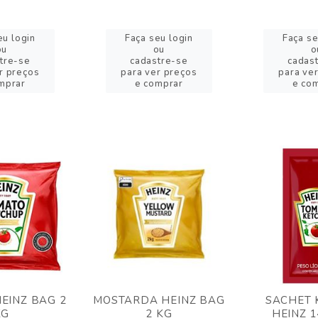
eu login
Faça seu login
Faça se
ou
ou
o
tre-se
cadastre-se
cadas
r preços
para ver preços
para ve
mprar
e comprar
e co
EINZ BAG 2
MOSTARDA HEINZ BAG
SACHET 
KG
2 KG
HEINZ 