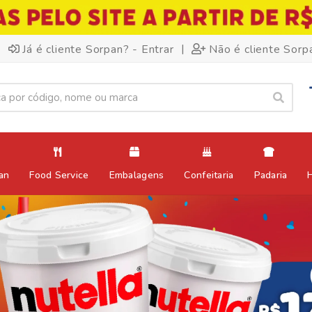
|
Já é cliente Sorpan? - Entrar
Não é cliente Sorp
an
Food Service
Embalagens
Confeitaria
Padaria