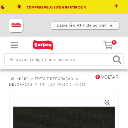
Baixe já o APP da Sorpan
0
VOLTAR
INÍCIO
FESTA E DECORAÇÃO
DECORAÇÃO
TNT LISO PRETO 1,40X1MT