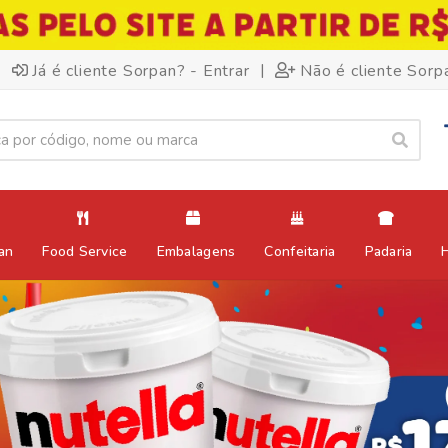
|
Já é cliente Sorpan? - Entrar
Não é cliente Sorp
an
Food Service
Embalagens
Confeitaria
Padaria