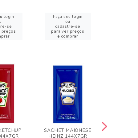
u login
Faça seu login
Faça se
u
ou
o
tre-se
cadastre-se
cadast
r preços
para ver preços
para ver
mprar
e comprar
e com
KETCHUP
SACHET MAIONESE
MILHO VER
144X7GR
HEINZ 144X7GR
1,70