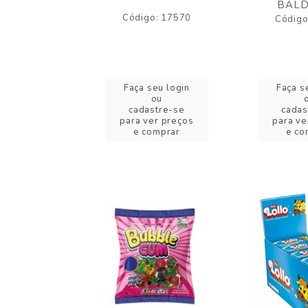
BALD
o: 17530
Código: 17570
Código
eu login
Faça seu login
Faça s
ou
ou
stre-se
cadastre-se
cadas
er preços
para ver preços
para ve
omprar
e comprar
e co