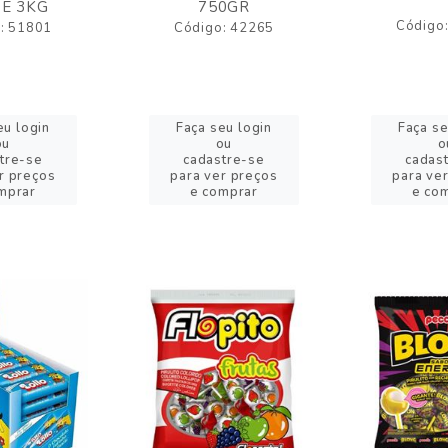
E 3KG
750GR
Código
: 51801
Código: 42265
eu login
Faça seu login
Faça se
ou
ou
o
tre-se
cadastre-se
cadas
r preços
para ver preços
para ve
mprar
e comprar
e co