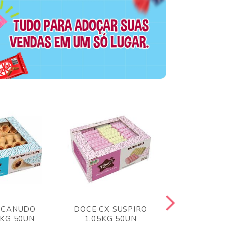
 CANUDO
DOCE CX SUSPIRO
DOCE CX 
6KG 50UN
1,05KG 50UN
VERM 1,8