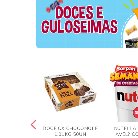
 BLONG UVA
DOCE CX CHOCOMOLE
NUTELLA
R 24UN
1,01KG 50UN
AVEL? C