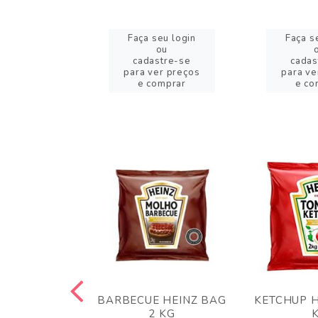
eu login
Faça seu login
Faça s
ou
ou
stre-se
cadastre-se
cadas
er preços
para ver preços
para ve
omprar
e comprar
e co
 PANKO 1KG
BARBECUE HEINZ BAG
KETCHUP H
ARUI
2 KG