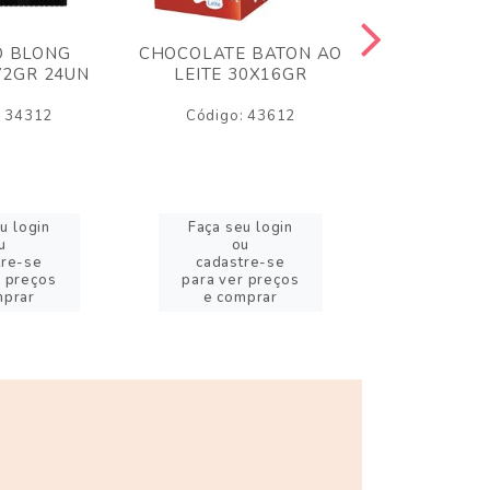
O BLONG
CHOCOLATE BATON AO
CHICLE P
72GR 24UN
LEITE 30X16GR
BABA DE
180
: 34312
Código: 43612
Código:
u login
Faça seu login
Faça se
u
ou
o
tre-se
cadastre-se
cadast
r preços
para ver preços
para ver
mprar
e comprar
e com