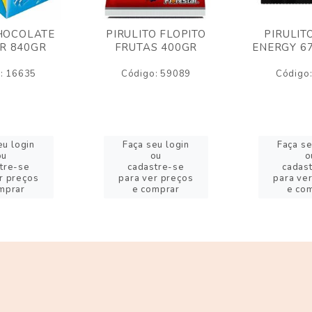
HOCOLATE
PIRULITO FLOPITO
PIRULIT
R 840GR
FRUTAS 400GR
ENERGY 6
: 16635
Código: 59089
Código
eu login
Faça seu login
Faça se
ou
ou
o
tre-se
cadastre-se
cadas
r preços
para ver preços
para ve
mprar
e comprar
e co