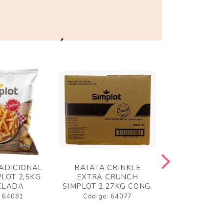
ADICIONAL
BATATA CRINKLE
BATATA 
LOT 2,5KG
EXTRA CRUNCH
SIMPLO
ELADA
SIMPLOT 2,27KG CONG.
CONGE
: 64081
Código: 64077
Código: