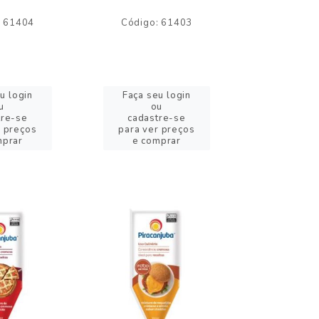
: 61404
Código: 61403
Código:
u login
Faça seu login
Faça se
u
ou
o
tre-se
cadastre-se
cadast
r preços
para ver preços
para ver
mprar
e comprar
e com