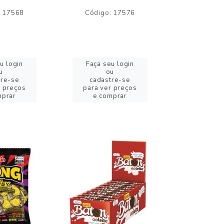
: 17568
Código: 17576
Código:
u login
Faça seu login
Faça se
u
ou
o
tre-se
cadastre-se
cadast
r preços
para ver preços
para ver
mprar
e comprar
e com