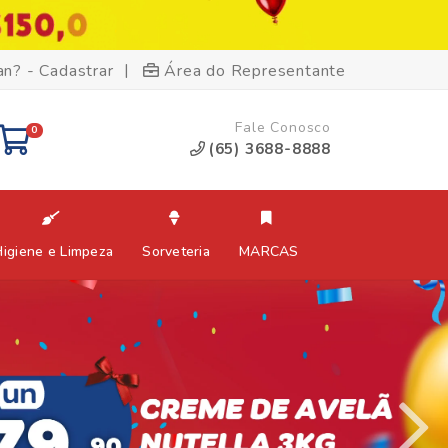
|
an? - Cadastrar
Área do Representante
Fale Conosco
0
(65) 3688-8888
Higiene e Limpeza
Sorveteria
MARCAS