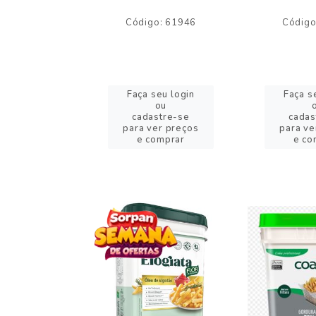
o: 59244
Código: 61946
Código
eu login
Faça seu login
Faça s
ou
ou
stre-se
cadastre-se
cadas
er preços
para ver preços
para ve
omprar
e comprar
e co