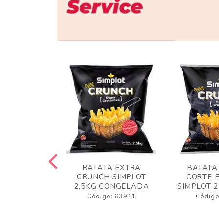
 RUSTICA
BATATA EXTRA
BATATA
LOT 2KG
CRUNCH SIMPLOT
CORTE 
GELADA
2,5KG CONGELADA
SIMPLOT 2
o: 63919
Código: 63911
Código