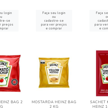
eu login
Faça seu login
Faça se
ou
ou
o
tre-se
cadastre-se
cadas
r preços
para ver preços
para ve
mprar
e comprar
e co
EINZ BAG 2
MOSTARDA HEINZ BAG
SACHET 
KG
2 KG
HEINZ 