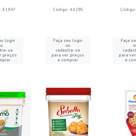
: 61947
Código: 44295
Código
eu login
Faça seu login
Faça se
ou
ou
o
tre-se
cadastre-se
cadas
r preços
para ver preços
para ve
mprar
e comprar
e co