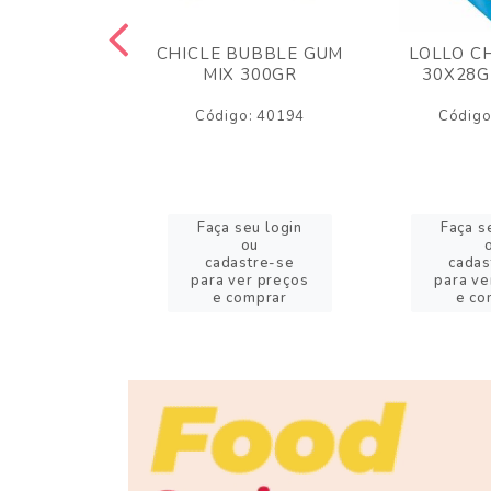
M ARCOR
CHICLE BUBBLE GUM
LOLLO C
BRIGADEIRO
MIX 300GR
30X28G
50GR
Código: 40194
Código
o: 18626
eu login
Faça seu login
Faça s
ou
ou
stre-se
cadastre-se
cadas
er preços
para ver preços
para ve
omprar
e comprar
e co